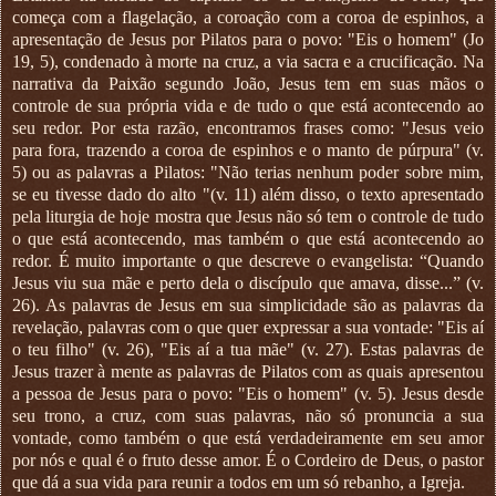
começa com a flagelação, a coroação com a coroa de espinhos, a
apresentação de Jesus por Pilatos para o povo: "Eis o homem" (Jo
19, 5), condenado à morte na cruz, a via sacra e a crucificação. Na
narrativa da Paixão segundo João, Jesus tem em suas mãos o
controle de sua própria vida e de tudo o que está acontecendo ao
seu redor. Por esta razão, encontramos frases como: "Jesus veio
para fora, trazendo a coroa de espinhos e o manto de púrpura" (v.
5) ou as palavras a Pilatos: "Não terias nenhum poder sobre mim,
se eu tivesse dado do alto "(v. 11) além disso, o texto apresentado
pela liturgia de hoje mostra que Jesus não só tem o controle de tudo
o que está acontecendo, mas também o que está acontecendo ao
redor. É muito importante o que descreve o evangelista: “Quando
Jesus viu sua mãe e perto dela o discípulo que amava, disse...” (v.
26). As palavras de Jesus em sua simplicidade são as palavras da
revelação, palavras com o que quer expressar a sua vontade: "Eis aí
o teu filho" (v. 26), "Eis aí a tua mãe" (v. 27). Estas palavras de
Jesus trazer à mente as palavras de Pilatos com as quais apresentou
a pessoa de Jesus para o povo: "Eis o homem" (v. 5). Jesus desde
seu trono, a cruz, com suas palavras, não só pronuncia a sua
vontade, como também o que está verdadeiramente em seu amor
por nós e qual é o fruto desse amor. É o Cordeiro de Deus, o pastor
que dá a sua vida para reunir a todos em um só rebanho, a Igreja.