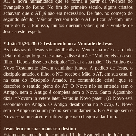
AT, a nova humanidade que se forma a partir da vivência do
Evangelho do Reino. No fim do primeiro século, alguns cristãos
achavam que o AT já não era necessário. De fato, no começo do
segundo século, Márcion recusou todo o AT e ficou só com uma
parte do NT. Por isso, muitos queriam saber qual a vontade de
Jesus a este respeito.
* João 19,26-28: O Testamento ou a Vontade de Jesus
As palavras de Jesus são significativas. Vendo sua mãe e, ao lado
dela, o discípulo que ele amava, disse à mãe: “Mulher, eis aí o seu
filho.” Depois disse ao discípulo: “Eis aí a sua mãe.” Os Antigo e o
Novo Testamento devem caminhar juntos. A pedido de Jesus, o
discípulo amado, o filho, o NT, recebe a Mãe, o AT, em sua casa. É
na casa do Discípulo Amado, na comunidade cristã, que se
descobre o sentido pleno do AT. O Novo não se entende sem o
Antigo, nem o Antigo é completa sem o Novo. Santo Agostinho
dizia: “Novum in vetere latet, Vetus in Novo patet”. (O Novo está
escondido no Antigo. O Antigo desabrocha no Novo). O Novo
sem o Antigo seria um prédio sem fundamento. E o Antigo sem o
Novo seria uma árvore frutífera que não chegou a dar fruto.
Jesus tem em suas mãos seu destino
Estamos na metade do capítulo 19 do Evangelho de João, que