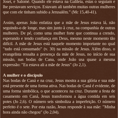
Joset, e Salomé. Quando ele estava na Galileia, estas o seguiam e
lhe prestavam serviços. Estavam ali também muitas outras mulheres
que com ele tinham subido a Jerusalém.” (Mc 15,40-41).
Assim, apenas João enfatiza que a mãe de Jesus estava lá, não
seguindo-o de longe, mas sim junto à cruz, na companhia de outras
mulheres. De pé, como uma mulher forte que continua a crendo,
esperando e tendo confiança em Deus, mesmo neste momento tão
difícil. A mãe de Jesus está naquele momento importante no qual
"tudo está consumado" (v. 30) na missão de Jesus. Além disso, o
evangelista ressalta a presença da mãe de Jesus, no início de sua
missão, nas bodas de Cana, onde João usa quase a mesma
expressão: "Eu estava ali a mãe de Jesus" (Jo 2,1).
A mulher e o discípulo
Nas bodas de Caná e na cruz, Jesus mostra a sua glória e sua mãe
está presente de uma forma ativa. Nas bodas de Caná é evidente, de
uma forma simbólica, o que aconteceu na cruz. Durante a festa de
casamento em Caná, Jesus transformou a água contida em seis
potes (Jo 2,6). O número seis simboliza a imperfeição. O número
perfeito é o sete. Por esta razão, Jesus responde à sua mãe: "Minha
hora ainda não chegou" (Jo 2,04).