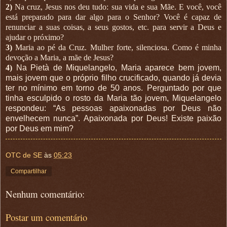
2)
Na cruz, Jesus nos deu tudo: sua vida e sua Mãe. E você, você
está preparado para dar algo para o Senhor? Você é capaz de
renunciar a suas coisas, a seus gostos, etc. para servir a Deus e
ajudar o próximo?
3)
Maria ao pé da Cruz. Mulher forte, silenciosa. Como é minha
devoção a Maria, a mãe de Jesus?
4)
Na Pietà de Miquelangelo, Maria aparece bem jovem,
mais jovem que o próprio filho crucificado, quando já devia
ter no mínimo em torno de 50 anos. Perguntado por que
tinha esculpido o rosto da Maria tão jovem, Miquelangelo
respondeu: “As pessoas apaixonadas por Deus não
envelhecem nunca”.
Apaixonada por Deus! Existe paixão
por Deus em mim?
OTC de SE
às
05:23
Compartilhar
Nenhum comentário:
Postar um comentário