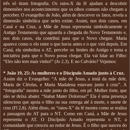
três só tiram fotografia. Os raios-X da fé ajudam a descobrir
dimensões nos acontecimentos que os olhos comuns não chegam a
perceber. O evangelho de João, além de descrever os fatos, revela a
dimensão simbólica que neles existe. Assim, nos dois casos, em
Caná e na Cruz, a Mãe de Jesus representa simbolicamente o
Antigo Testamento que aguarda a chegada do Novo Testamento e,
nos dois casos, ela contribui para que o Novo chegue. Maria
aparece como o elo entre o que havia antes e o que virá depois. Em
Caná, ela simboliza o AT, percebe os limites do Antigo e toma a
iniciativa para que o Novo possa chegar. Ela vai falar ao Filho:
“Eles não tem mais vinho!” (Jo 2,3). E no Calvário? Vejamos:
* João 19, 25: As mulheres e o Discípulo Amado junto à Cruz.
Assim diz o Evangelho: “A mãe de Jesus, a irmã da mãe dele,
Maria de Cléofas, e Maria Madalena estavam junto à cruz”. A
“fotografia” mostra a mãe junto do filho, em pé. Mulher forte, que
não se deixa abater. “Stabat Mater Dolorosa!” Ela é uma presença
silenciosa que apoia o filho na sua entrega até à morte, e morte de
cruz (Fl 2,8). Além disso, os “raios-X” da fé mostra como se realiza
a passagem do AT para o NT. Como em Caná, a Mãe de Jesus
representa o AT. O Discípulo Amado representa o NT, a
comunidade que cresceu ao redor de Jesus. É o filho que nasceu do