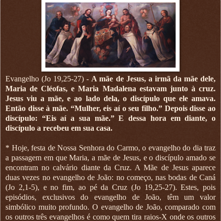
Evangelho (Jo 19,25-27) -
A mãe de Jesus, a irmã da mãe dele,
Maria de Cléofas, e Maria Madalena estavam junto à cruz.
Jesus viu a mãe, e ao lado dela, o discípulo que ele amava.
Então disse à mãe. “Mulher, eis aí o seu filho.” Depois disse ao
discípulo: “Eis aí a sua mãe.” E dessa hora em diante, o
discípulo a recebeu em sua casa.
* Hoje, festa de Nossa Senhora do Carmo, o evangelho do dia traz
a passagem em que Maria, a mãe de Jesus, e o discípulo amado se
encontram no calvário diante da Cruz. A Mãe de Jesus aparece
duas vezes no evangelho de João: no começo, nas bodas de Caná
(Jo 2,1-5), e no fim, ao pé da Cruz (Jo 19,25-27). Estes, pois
episódios, exclusivos do evangelho de João, têm um valor
simbólico muito profundo. O evangelho de João, comparado com
os outros três evangelhos é como quem tira raios-X onde os outros