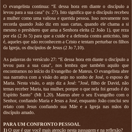
O evangelista continua: “E dessa hora em diante o discípulo a
levou para a sua casa" (v. 27). Isto significa que o discípulo recebeu
a mulher como uma valiosa e querida pessoa. Isso novamente nos
recorda quando João diz em suas cartas, quando ele chama a si
mesmo o presbítero que ama a Senhora eleita (2 João 1), que reza
por ela (2 Jo 5) para que a cuide e a defenda contra anticristo, isto
é, aqueles que não reconhecem a Cristo e tentam perturbar os filhos
da Igreja, os discípulos de Jesus (2 Jo 7,10).
As palavras do versículo 27: “E dessa hora em diante o discípulo a
levou para a sua casa", nos lembra que também aquilo que
encontramos no início do Evangelho de Mateus. O evangelista abre
sua narrativa com a visão do anjo no sonho de José, o esposo de
Maria. Nesta visão, o anjo diz a José: "José, filho de David, não
temas receber Maria, tua mulher, porque o que nela foi gerado é do
Espírito Santo" (Mt 1,20). Mateus abre o seu Evangelho com o
Senhor, confiando Maria e Jesus a José, enquanto João conclui seu
relato com Jesus confiando sua Mãe e a Igreja nas mãos do
discípulo amado.
PARA UM CONFRONTO PESSOAL
1)
O que é que você mais atenção nesta passagem e na reflexão?