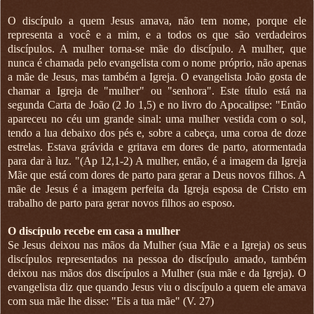
O discípulo a quem Jesus amava, não tem nome, porque ele
representa a você e a mim, e a todos os que são verdadeiros
discípulos. A mulher torna-se mãe do discípulo. A mulher, que
nunca é chamada pelo evangelista com o nome próprio, não apenas
a mãe de Jesus, mas também a Igreja. O evangelista João gosta de
chamar a Igreja de "mulher" ou "senhora". Este título está na
segunda Carta de João (2 Jo 1,5) e no livro do Apocalipse: "Então
apareceu no céu um grande sinal: uma mulher vestida com o sol,
tendo a lua debaixo dos pés e, sobre a cabeça, uma coroa de doze
estrelas. Estava grávida e gritava em dores de parto, atormentada
para dar à luz. "(Ap 12,1-2) A mulher, então, é a imagem da Igreja
Mãe que está com dores de parto para gerar a Deus novos filhos. A
mãe de Jesus é a imagem perfeita da Igreja esposa de Cristo em
trabalho de parto para gerar novos filhos ao esposo.
O discípulo recebe em casa a mulher
Se Jesus deixou nas mãos da Mulher (sua Mãe e a Igreja) os seus
discípulos representados na pessoa do discípulo amado, também
deixou nas mãos dos discípulos a Mulher (sua mãe e da Igreja). O
evangelista diz que quando Jesus viu o discípulo a quem ele amava
com sua mãe lhe disse: "Eis a tua mãe" (V. 27)