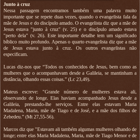
Junto à cruz
Nessa passagem encontramos também uma palavra muito
importante que se repete duas vezes, quando o evangelista fala da
mãe de Jesus e do discípulo amado. O evangelista diz que a mãe de
Jesus estava "junto à cruz" (v. 25) e o discípulo amado estava
"perto dela" (v. 26). Este importante detalhe tem um significado
bíblico muito profundo. Apenas o quarto evangelista diz que a mãe
de Jesus estava junto à cruz. Os outros evangelistas não
especificam.
Lucas diz-nos que “Todos os conhecidos de Jesus, bem como as
mulheres que o acompanhavam desde a Galileia, se mantinham a
distância, olhando essas coisas.” (Lc 23,49).
Mateus escreve: "Grande número de mulheres estava ali,
observando de longe. Elas haviam acompanhado Jesus desde a
Galileia, prestando-lhe serviços. Entre elas estavam Maria
Madalena, Maria, mãe de Tiago e de José, e a mãe dos filhos de
Zebedeu.” (Mt 27,55-56).
Marcos diz que "Estavam ali também algumas mulheres olhando de
longe; entre elas Maria Madalena, Maria, mãe de Tiago Menor e de