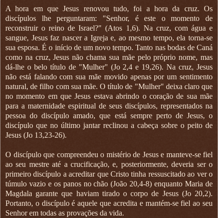
A hora em que Jesus renovou tudo, foi a hora da cruz. Os
discípulos lhe perguntaram: "Senhor, é este o momento de
reconstruir o reino de Israel?" (Atos 1,6). Na cruz, com água e
sangue, Jesus faz nascer a Igreja e, ao mesmo tempo, ela torna-se
sua esposa. É o início de um novo tempo. Tanto nas bodas de Caná
como na cruz, Jesus não chama sua mãe pelo próprio nome, mas
dá-lhe o belo título de "Mulher" (Jo 2,4 e 19,26). Na cruz, Jesus
não está falando com sua mãe movido apenas por um sentimento
natural, de filho com sua mãe. O título de "Mulher" deixa claro que
no momento em que Jesus estava abrindo o coração de sua mãe
para a maternidade espiritual de seus discípulos, representados na
pessoa do discípulo amado, que está sempre perto de Jesus, o
discípulo que no último jantar reclinou a cabeça sobre o peito de
Jesus (Jo 13,23-26).
O discípulo que compreendeu o mistério de Jesus e manteve-se fiel
ao seu mestre até a crucificação, e, posteriormente, deveria ser o
primeiro discípulo a acreditar que Cristo tinha ressuscitado ao ver o
túmulo vazio e os panos no chão (João 20,4-8) enquanto Maria de
Magdala garante que haviam tirado o corpo de Jesus (Jo 20,2).
Portanto, o discípulo é aquele que acredita e mantém-se fiel ao seu
Senhor em todas as provações da vida.