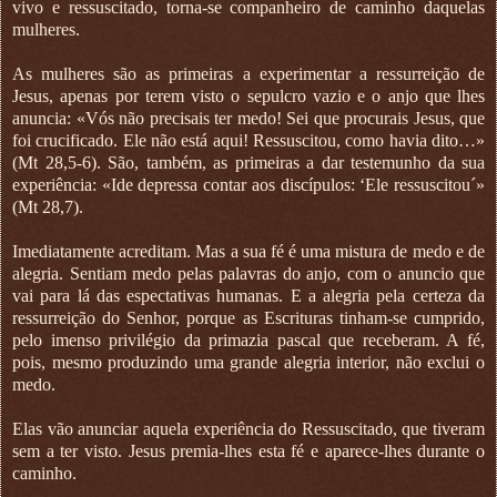
vivo e ressuscitado, torna-se companheiro de caminho daquelas
mulheres.
As mulheres são as primeiras a experimentar a ressurreição de
Jesus, apenas por terem visto o sepulcro vazio e o anjo que lhes
anuncia: «Vós não precisais ter medo! Sei que procurais Jesus, que
foi crucificado. Ele não está aqui! Ressuscitou, como havia dito…»
(Mt 28,5-6). São, também, as primeiras a dar testemunho da sua
experiência: «Ide depressa contar aos discípulos: ‘Ele ressuscitou´»
(Mt 28,7).
Imediatamente acreditam. Mas a sua fé é uma mistura de medo e de
alegria. Sentiam medo pelas palavras do anjo, com o anuncio que
vai para lá das espectativas humanas. E a alegria pela certeza da
ressurreição do Senhor, porque as Escrituras tinham-se cumprido,
pelo imenso privilégio da primazia pascal que receberam. A fé,
pois, mesmo produzindo uma grande alegria interior, não exclui o
medo.
Elas vão anunciar aquela experiência do Ressuscitado, que tiveram
sem a ter visto. Jesus premia-lhes esta fé e aparece-lhes durante o
caminho.