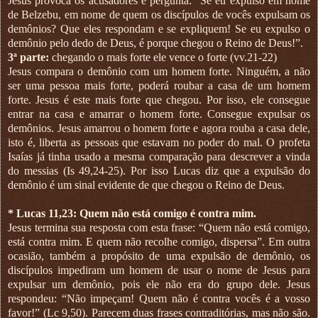
Jesus provoca os acusadores e pergunta: “Se eu expulso em nome
de Belzebu, em nome de quem os discípulos de vocês expulsam os
demônios? Que eles respondam e se expliquem! Se eu expulso o
demônio pelo dedo de Deus, é porque chegou o Reino de Deus!”.
3ª parte:
chegando o mais forte ele vence o forte (vv.21-22)
Jesus compara o demônio com um homem forte. Ninguém, a não
ser uma pessoa mais forte, poderá roubar a casa de um homem
forte. Jesus é este mais forte que chegou. Por isso, ele consegue
entrar na casa e amarrar o homem forte. Consegue expulsar os
demônios. Jesus amarrou o homem forte e agora rouba a casa dele,
isto é, liberta as pessoas que estavam no poder do mal. O profeta
Isaías já tinha usado a mesma comparação para descrever a vinda
do messias (Is 49,24-25). Por isso Lucas diz que a expulsão do
demônio é um sinal evidente de que chegou o Reino de Deus.
* Lucas 11,23: Quem não está comigo é contra mim.
Jesus termina sua resposta com esta frase: “Quem não está comigo,
está contra mim. E quem não recolhe comigo, dispersa”. Em outra
ocasião, também a propósito de uma expulsão de demônio, os
discípulos impediram um homem de usar o nome de Jesus para
expulsar um demônio, pois ele não era do grupo dele. Jesus
respondeu: “Não impeçam! Quem não é contra vocês é a vosso
favor!” (Lc 9,50). Parecem duas frases contraditórias, mas não são.