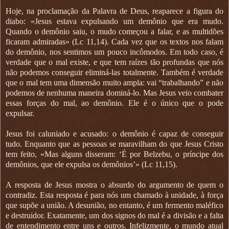
Hoje, na proclamação da Palavra de Deus, reaparece a figura do
diabo: «Jesus estava expulsando um demônio que era mudo.
Quando o demônio saiu, o mudo começou a falar, e as multidões
ficaram admiradas» (Lc 11,14). Cada vez que os textos nos falam
do demônio, nos sentimos um pouco incômodos. Em todo caso, é
verdade que o mal existe, e que tem raízes tão profundas que nós
não podemos conseguir eliminá-las totalmente. Também é verdade
que o mal tem uma dimensão muito ampla: vai “trabalhando” e não
podemos de nenhuma maneira dominá-lo. Mas Jesus veio combater
essas forças do mal, ao demônio. Ele é o único que o pode
expulsar.
Jesus foi caluniado e acusado: o demônio é capaz de conseguir
tudo. Enquanto que as pessoas se maravilham do que Jesus Cristo
tem feito, «Mas alguns disseram: ‘É por Belzebu, o príncipe dos
demônios, que ele expulsa os demônios’» (Lc 11,15).
A resposta de Jesus mostra o absurdo do argumento de quem o
contradiz. Esta resposta é para nós um chamado à unidade, à força
que supõe a união. A desunião, no entanto, é um fermento maléfico
e destruidor. Exatamente, um dos signos do mal é a divisão e a falta
de entendimento entre uns e outros. Infelizmente, o mundo atual