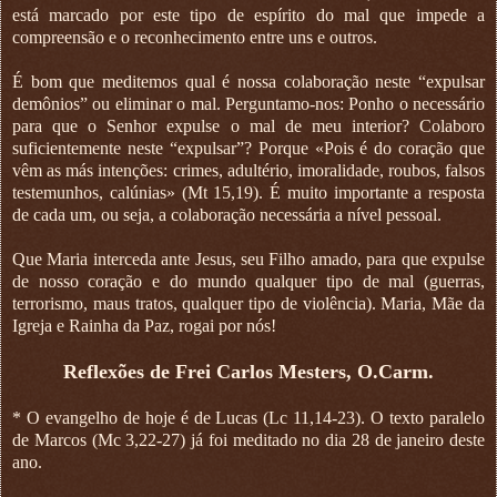
está marcado por este tipo de espírito do mal que impede a
compreensão e o reconhecimento entre uns e outros.
É bom que meditemos qual é nossa colaboração neste “expulsar
demônios” ou eliminar o mal. Perguntamo-nos: Ponho o necessário
para que o Senhor expulse o mal de meu interior? Colaboro
suficientemente neste “expulsar”? Porque «Pois é do coração que
vêm as más intenções: crimes, adultério, imoralidade, roubos, falsos
testemunhos, calúnias» (Mt 15,19). É muito importante a resposta
de cada um, ou seja, a colaboração necessária a nível pessoal.
Que Maria interceda ante Jesus, seu Filho amado, para que expulse
de nosso coração e do mundo qualquer tipo de mal (guerras,
terrorismo, maus tratos, qualquer tipo de violência). Maria, Mãe da
Igreja e Rainha da Paz, rogai por nós!
Reflexões de Frei Carlos Mesters, O.Carm.
* O evangelho de hoje é de Lucas (Lc 11,14-23). O texto paralelo
de Marcos (Mc 3,22-27) já foi meditado no dia 28 de janeiro deste
ano.