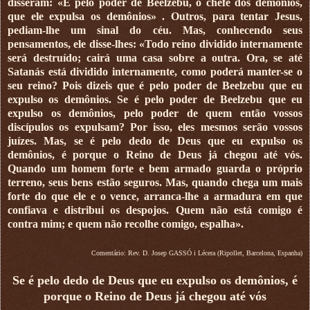
disseram: «É pelo poder de Beelzebu, o chefe dos demônios,
que ele expulsa os demônios» . Outros, para tentar Jesus,
pediam-lhe um sinal do céu. Mas, conhecendo seus
pensamentos, ele disse-lhes: «Todo reino dividido internamente
será destruído; cairá uma casa sobre a outra. Ora, se até
Satanás está dividido internamente, como poderá manter-se o
seu reino? Pois dizeis que é pelo poder de Beelzebu que eu
expulso os demônios. Se é pelo poder de Beelzebu que eu
expulso os demônios, pelo poder de quem então vossos
discípulos os expulsam? Por isso, eles mesmos serão vossos
juízes. Mas, se é pelo dedo de Deus que eu expulso os
demônios, é porque o Reino de Deus já chegou até vós.
Quando um homem forte e bem armado guarda o próprio
terreno, seus bens estão seguros. Mas, quando chega um mais
forte do que ele e o vence, arranca-lhe a armadura em que
confiava e distribui os despojos. Quem não está comigo é
contra mim; e quem não recolhe comigo, espalha».
Comentário: Rev. D. Josep GASSÓ i Lécera (Ripollet, Barcelona, Espanha)
Se é pelo dedo de Deus que eu expulso os demônios, é
porque o Reino de Deus já chegou até vós