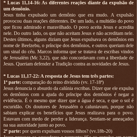
* Lucas 11,14-16: As diferentes reações diante da expulsão de
um demônio.
Jesus tinha expulsado um demônio que era mudo. A expulsão
provocou duas reações diferentes. De um lado, a multidão do povo
que ficou admirado e maravilhado. O povo aceita Jesus e acredita
nele. Do outro lado, os que não aceitam Jesus e não acreditam nele.
Destes últimos, alguns diziam que Jesus expulsava os demônios em
nome de Beelzebu, o príncipe dos demônios, e outros queriam dele
um sinal do céu. Marcos informa que se tratava de escribas vindos
de Jerusalém (Mc 3,22), que não concordavam com a liberdade de
Jesus. Queriam defender a Tradição contra as novidades de Jesus.
* Lucas 11,17-22: A resposta de Jesus tem três partes:
1ª parte:
comparação do reino dividido (vv. 17-18ª)
Jesus denuncia o absurdo da calúnia escribas. Dizer que ele expulsa
os demônios com a ajuda do príncipe dos demônios é negar a
evidência. É o mesmo que dizer que a água é seca, e que o sol é
escuridão. Os doutores de Jerusalém o caluniavam, porque não
sabiam explicar os benefícios que Jesus realizava para o povo.
Estavam com medo de perder a liderança. Sentiam-se ameaçados
na sua autoridade junto ao povo.
2ª parte:
por quem expulsam vossos filhos? (vv.18b-20)