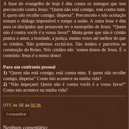
A frase do evangelho de hoje é dita contra os inimigos que tem
preconceito contra Jesus: “Quem não está comigo, está contra mim.
E quem não recolhe comigo, dispersa”. Preconceito e não aceitação
tornam o diálogo impossível e rompe a união. A outra frase é dita
para os discípulos que pensavam ter o monopólio de Jesus: “Quem
não é contra vocês é a vosso favor!” Muita gente que não é cristão
pratica o amor, a bondade, a justiça, muitas vezes até melhor do que
os cristãos. Não podemos excluí-los. São irmãos e parceiros na
construção do Reino. Nós cristãos não ´somos donos de Jesus. É o
contrário: Jesus é o nosso dono!
Para um confronto pessoal
1)
“Quem não está comigo, está contra mim. E quem não recolhe
comigo, dispersa” Como isto acontece na minha vida?
2)
“Não impeçam! Quem não é contra vocês é a vosso favor!”
Como isto acontece na minha vida?
OTC de SE
às
02:36
Compartilhar
Nenhum comentário: