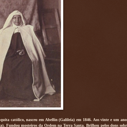
uita católico, nasceu em Abellin (Galileia) em 1846. Aos vinte e um ano
ça). Fundou mosteiros da Ordem na Terra Santa. Brilhou pelos dons sobr