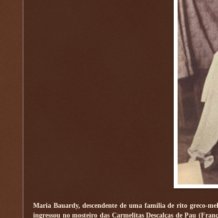
Maria Bauardy, descendente de uma família de rito greco-melq
ingressou no mosteiro das Carmelitas Descalças de Pau (Fran