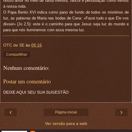
nosso amor no meio de tanta mentira, rancor e perturbação como vemos
à nossa roda.
O Papa Bento XVI indica como pano de fundo de todos os mistérios de
luz, as palavras de Maria nas bodas de Cana: «Fazei tudo o que Ele vos
disser» (Jo 2,5): este é o caminho para que Jesus seja luz do mundo e
para que nós iluminemos com essa mesma luz.
OTC de SE
às
05:16
Compartilhar
Nenhum comentário:
Postar um comentário
DEIXE AQUI SEU SUA SUGESTÃO
‹
›
Página inicial
Ver versão para a web