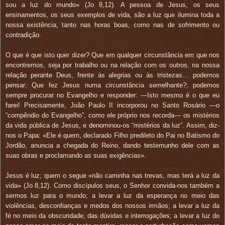
sou a luz do mundo» (Jo 8,12). A pessoa de Jesus, os seus
ensinamentos, os seus exemplos de vida, são a luz que ilumina toda a
nossa existência, tanto nas horas boas, como nas de sofrimento ou
contradição.
O que é que isto quer dizer? Que em qualquer circunstância em que nos
encontremos, seja por trabalho ou na relação com os outros, na nossa
relação perante Deus, frente às alegrias ou às tristezas… podemos
pensar: Que fez Jesus numa circunstância semelhante?; podemos
sempre procurar no Evangelho e responder: —Isto mesmo é o que eu
farei! Precisamente, João Paulo II incorporou no Santo Rosário —o
“compêndio do Evangelho”, como ele próprio nos recorda— os mistérios
da vida pública de Jesus, e denominou-os “mistérios da luz”. Assim, diz-
nos o Papa: «Ele é quem, declarado Filho predileto do Pai no Batismo do
Jordão, anuncia a chegada do Reino, dando testemunho dele com as
suas obras e proclamando as suas exigências».
Jesus é luz; quem o segue «não caminha nas trevas, mas terá a luz da
vida» (Jo 8,12). Como discípulos seus, o Senhor convida-nos também a
sermos luz para o mundo; a levar a luz da esperança no meio das
violências, desconfianças e medos dos nossos irmãos; a levar a luz da
fé no meio da obscuridade, das dúvidas e interrogações; a levar a luz do