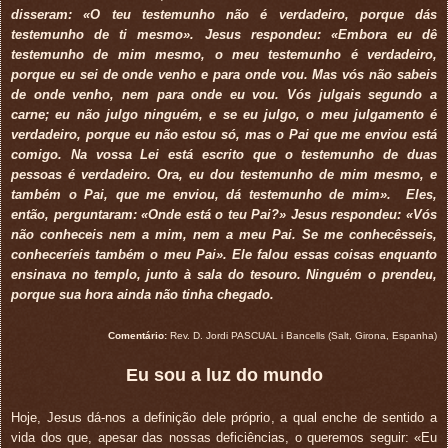
disseram: «O teu testemunho não é verdadeiro, porque dás
testemunho de ti mesmo». Jesus respondeu: «Embora eu dê
testemunho de mim mesmo, o meu testemunho é verdadeiro,
porque eu sei de onde venho e para onde vou. Mas vós não sabeis
de onde venho, nem para onde eu vou. Vós julgais segundo a
carne; eu não julgo ninguém, e se eu julgo, o meu julgamento é
verdadeiro, porque eu não estou só, mas o Pai que me enviou está
comigo. Na vossa Lei está escrito que o testemunho de duas
pessoas é verdadeiro. Ora, eu dou testemunho de mim mesmo, e
também o Pai, que me enviou, dá testemunho de mim». Eles,
então, perguntaram: «Onde está o teu Pai?» Jesus respondeu: «Vós
não conheceis nem a mim, nem a meu Pai. Se me conhecêsseis,
conheceríeis também o meu Pai». Ele falou essas coisas enquanto
ensinava no templo, junto à sala do tesouro. Ninguém o prendeu,
porque sua hora ainda não tinha chegado.
Comentário:
Rev. D. Jordi PASCUAL i Bancells (Salt, Girona, Espanha)
Eu sou a luz do mundo
Hoje, Jesus dá-nos a definição dele próprio, a qual enche de sentido a
vida dos que, apesar das nossas deficiências, o queremos seguir: «Eu