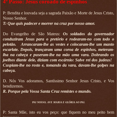
4º Passo: Jesus coroado de espinhos
P: Bendita e louvada seja a sagrada Paixão e Morte de Jesus Cristo,
Nosso Senhor.
T: Que quis padecer e morrer na cruz por nosso amor.
Do Evangelho de São Mateus:
Os soldados do governador
conduziram Jesus para o pretório e rodearam-no com todo o
pelotão.
Arrancaram-lhe as vestes e colocaram-lhe um manto
escarlate. Depois, trançaram uma coroa de espinhos, meteram-
lha na cabeça e puseram-lhe na mão uma vara. Dobrando os
joelhos diante dele, diziam com escárnio: Salve rei dos judeus!
Cuspiam-lhe no rosto e, tomando da vara, davam-lhe golpes na
cabeça.
D. Nós Vos adoramos, Santíssimo Senhor Jesus Cristo, e Vos
bendizemos.
R. Porque pela Vossa Santa Cruz remistes o mundo.
PAI NOSSO, AVE MARIA E GLÓRIA AO PAI.
P: Santa Mãe, isto eu vos peço: que fiquem no meu peito bem