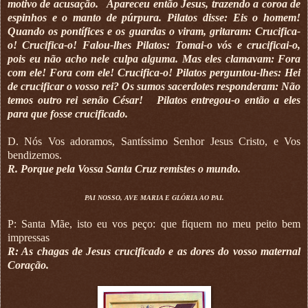
motivo de acusação.
Apareceu então Jesus, trazendo a coroa de
espinhos e o manto de púrpura. Pilatos disse: Eis o homem!
Quando os pontífices e os guardas o viram, gritaram: Crucifica-
o! Crucifica-o! Falou-lhes Pilatos: Tomai-o vós e crucificai-o,
pois eu não acho nele culpa alguma. Mas eles clamavam: Fora
com ele! Fora com ele! Crucifica-o! Pilatos perguntou-lhes: Hei
de crucificar o vosso rei? Os sumos sacerdotes responderam: Não
temos outro rei senão César!
Pilatos entregou-o então a eles
para que fosse crucificado.
D. Nós Vos adoramos, Santíssimo Senhor Jesus Cristo, e Vos
bendizemos.
R. Porque pela Vossa Santa Cruz remistes o mundo.
PAI NOSSO, AVE MARIA E GLÓRIA AO PAI.
P: Santa Mãe, isto eu vos peço: que fiquem no meu peito bem
impressas
R: As chagas de Jesus crucificado e as dores do vosso maternal
Coração.