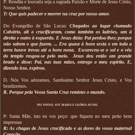
P: Bendita e louvada seja a sagrada Paixão e Morte de Jesus Cristo,
Nosso Senhor.
T: Que quis padecer e morrer na cruz por nosso amor.
Do Evangelho de São Lucas:
Chegados ao lugar chamado
Calvário, ali o crucificaram, como também os ladrões, um à
direita e outro à esquerda. E Jesus dizia: Pai perdoa-lhes; porque
não sabem o que fazem. ... Era quase à hora sexta e em toda a
terra houve trevas até a hora nona.
Escureceu-se o sol e o véu
do templo rasgou-se pelo meio.
Jesus deu então um grande
brado e disse: Pai, nas tuas mãos, entrego o meu espírito. E,
dizendo isso, expirou.
D. Nós Vos adoramos, Santíssimo Senhor Jesus Cristo, e Vos
bendizemos.
R. Porque pela Vossa Santa Cruz remistes o mundo.
PAI NOSSO, AVE MARIA E GLÓRIA AO PAI.
P: Santa Mãe, isto eu vos peço: que fiquem no meu peito bem
impressas
R: As chagas de Jesus crucificado e as dores do vosso maternal
Coração.