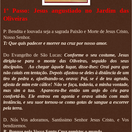
1º Passo: Jesus angustiado no Jardim das
Oliveiras
P: Bendita e louvada seja a sagrada Paixão e Morte de Jesus Cristo,
Nosso Senhor.
T: Que quis padecer e morrer na cruz por nosso amor.
Do Evangelho de São Lucas:
Conforme o seu costume, Jesus
dirigiu-se para o monte das Oliveiras, seguido dos seus
discípulos.
Ao chegar àquele lugar, disse-lhes: Orai para que
não caiais em tentação. Depois afastou-se deles à distância de um
tiro de pedra e, ajoelhando-se, orava: Pai, se é de teu agrado,
afasta de mim este cálice! Não se faça, todavia, a minha vontade,
mas sim a tua.
Apareceu-lhe então um anjo do céu para
confortá-lo. Ele entrou em agonia e orava ainda com mais
instância, e seu suor tornou-se como gotas de sangue a escorrer
pela terra.
D. Nós Vos adoramos, Santíssimo Senhor Jesus Cristo, e Vos
bendizemos.
R. Porque pela Vossa Santa Cruz remistes o mundo.