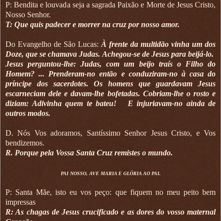
P: Bendita e louvada seja a sagrada Paixão e Morte de Jesus Cristo,
Nosso Senhor.
T: Que quis padecer e morrer na cruz por nosso amor.
Do Evangelho de São Lucas:
À frente da multidão vinha um dos
Doze, que se chamava Judas. Achegou-se de Jesus para beijá-lo.
Jesus perguntou-lhe: Judas, com um beijo traís o Filho do
Homem? ... Prenderam-no então e conduziram-no à casa do
príncipe dos sacerdotes. Os homens que guardavam Jesus
escarneciam dele e davam-lhe bofetadas. Cobriam-lhe o rosto e
diziam: Adivinha quem te bateu!
E injuriavam-no ainda de
outros modos.
D. Nós Vos adoramos, Santíssimo Senhor Jesus Cristo, e Vos
bendizemos.
R. Porque pela Vossa Santa Cruz remistes o mundo.
PAI NOSSO, AVE MARIA E GLÓRIA AO PAI.
P: Santa Mãe, isto eu vos peço: que fiquem no meu peito bem
impressas
R: As chagas de Jesus crucificado e as dores do vosso maternal