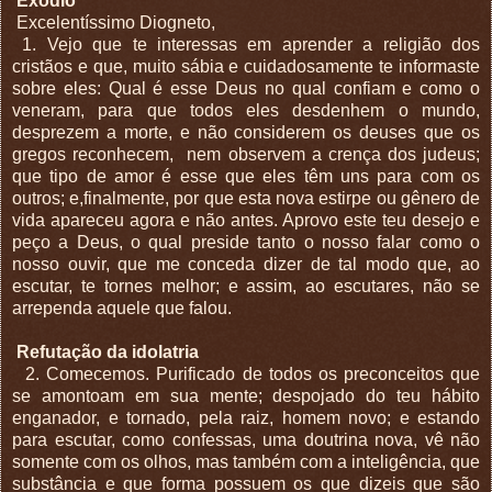
Exódio
Excelentíssimo Diogneto,
1. Vejo que te interessas em aprender a religião dos
cristãos e que, muito sábia e cuidadosamente te informaste
sobre eles: Qual é esse Deus no qual confiam e como o
veneram, para que todos eles desdenhem o mundo,
desprezem a morte, e não considerem os deuses que os
gregos reconhecem,
nem observem a crença dos judeus;
que tipo de amor é esse que eles têm uns para com os
outros; e,finalmente, por que esta nova estirpe ou gênero de
vida apareceu agora e não antes. Aprovo este teu desejo e
peço a Deus, o qual preside tanto o nosso falar como o
nosso ouvir, que me conceda dizer de tal modo que, ao
escutar, te tornes melhor; e assim, ao escutares, não se
arrependa aquele que falou.
Refutação da idolatria
2. Comecemos. Purificado de todos os preconceitos que
se amontoam em sua mente; despojado do teu hábito
enganador, e tornado, pela raiz, homem novo; e estando
para escutar, como confessas, uma doutrina nova, vê não
somente com os olhos, mas também com a inteligência, que
substância e que forma possuem os que dizeis que são