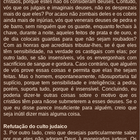
cristãos, porque estes não os consideram deuses. Contudo,
vós que os julgais e imaginais deuses, não os desprezais
mais do que eles? Por acaso não zombais deles e os cobris
ainda mais de injúrias, vós que venerais deuses de pedra e
de barro, sem ninguém que os guarde, enquanto fechais à
chave, durante a noite, aqueles feitos de prata e de ouro, e
de dia colocais guardas para que não sejam roubados?
Com as honras que acreditais tributar-lhes, se é que eles
têm sensibilidade, na verdade os castigais com elas; por
outro lado, se são insensíveis, vós os envergonhais com
sacrifícios de sangue e gordura. Caso contrário, que alguém
de vós prove essas coisas e permita que elas lhe sejam
feitas. Mas o homem, espontaneamente, nãosuportaria tal
suplício, porque tem sensibilidade e inteligência; a pedra,
porém, suporta tudo, porque é insensível. Concluindo, eu
poderia dizer-te outras coisas sobre o motivo que os
cristãos têm para nãose submeterem a esses deuses. Se o
que eu disse parece insuficiente para alguém, creio que
seja inútil dizer mais alguma coisa.
Refutação do culto judaico
3. Por outro lado, creio que desejais particularmente saber
por que eles não adoram Deus à maneirados judeus. Os