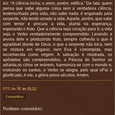
diz: “A ciência incha; o amor, porém, edifica.” De fato, quem
pensa que sabe alguma coisa sem a verdadeira ciência,
testemunhada pela vida, não sabe nada: é enganado pala
serpente, não tendo amado a vida. Aquele, porém, que sabe
com temor e procura a vida, planta na esperança,
esperando o fruto. Que a ciência seja coração para ti; a vida
seja o Verbo verdadeiramente compreendido. Levando a
arvora dele e produzindo fruto, sempre colherás o que é
agradável diante de Deus, o que a serpente não toca, nem
se mistura em engano; nem Eva é corrompida, mas
reconhecida como virgem. A salvação é mostrada, os
apóstolos são compreendidos, a Páscoa do Senhor se
adianta,os círios se reúnem, harmoniza-se com o mundo e,
instruindo os santos, o Verbo se alegra, pelo qual oPai é
glorificado. A ele, a glória pelos séculos. Amém.
OTC de SE
às
06:52
Compartilhar
Nenhum comentário: