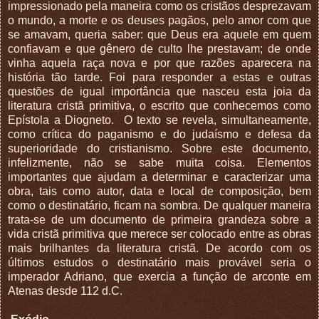
impressionado pela maneira como os cristãos desprezavam
o mundo, a morte e os deuses pagãos, pelo amor com que
se amavam, queria saber: que Deus era aquele em quem
confiavam e que gênero de culto lhe prestavam; de onde
vinha aquela raça nova e por que razões aparecera na
história tão tarde. Foi para responder a estas e outras
questões de igual importância que nasceu esta joia da
literatura cristã primitiva, o escrito que conhecemos como
Epístola a Diogneto.
O texto se revela, simultaneamente,
como crítica do paganismo e do judaísmo e defesa da
superioridade do cristianismo. Sobre este documento,
infelizmente, não se sabe muita coisa. Elementos
importantes que ajudam a determinar e caracterizar uma
obra, tais como autor, data e local de composição, bem
como o destinatário, ficam na sombra. De qualquer maneira
trata-se de um documento de primeira grandeza sobre a
vida cristã primitiva que merece ser colocado entre as obras
mais brilhantes da literatura cristã. De acordo com os
últimos estudos o destinatário mais provável seria o
imperador Adriano, que exercia a função de arconte em
Atenas desde 112 d.C.