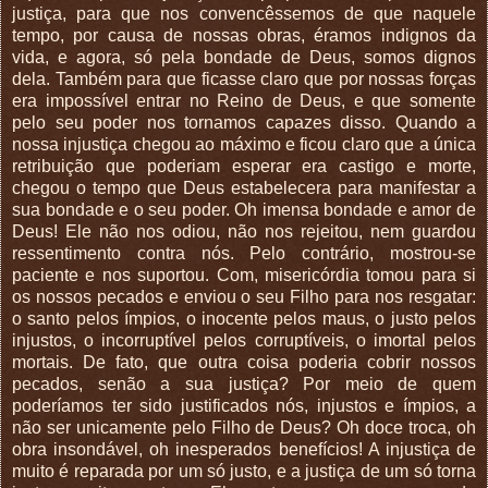
justiça, para que nos convencêssemos de que naquele
tempo, por causa de nossas obras, éramos indignos da
vida, e agora, só pela bondade de Deus, somos dignos
dela. Também para que ficasse claro que por nossas forças
era impossível entrar no Reino de Deus, e que somente
pelo seu poder nos tornamos capazes disso. Quando a
nossa injustiça chegou ao máximo e ficou claro que a única
retribuição que poderiam esperar era castigo e morte,
chegou o tempo que Deus estabelecera para manifestar a
sua bondade e o seu poder. Oh imensa bondade e amor de
Deus! Ele não nos odiou, não nos rejeitou, nem guardou
ressentimento contra nós. Pelo contrário, mostrou-se
paciente e nos suportou. Com, misericórdia tomou para si
os nossos pecados e enviou o seu Filho para nos resgatar:
o santo pelos ímpios, o inocente pelos maus, o justo pelos
injustos, o incorruptível pelos corruptíveis, o imortal pelos
mortais. De fato, que outra coisa poderia cobrir nossos
pecados, senão a sua justiça? Por meio de quem
poderíamos ter sido justificados nós, injustos e ímpios, a
não ser unicamente pelo Filho de Deus? Oh doce troca, oh
obra insondável, oh inesperados benefícios! A injustiça de
muito é reparada por um só justo, e a justiça de um só torna