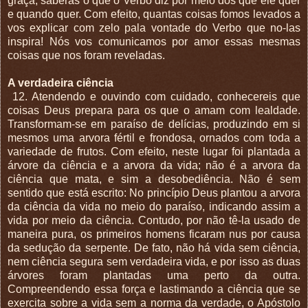
graça, saberás o que o Verbo diz por meio dos que ele quer
e quando quer. Com efeito, quantas coisas fomos levados a
vos explicar com zelo pala vontade do Verbo que no-las
inspira! Nós vos comunicamos por amor essas mesmas
coisas que nos foram reveladas.
A verdadeira ciência
12. Atendendo e ouvindo com cuidado, conhecereis que
coisas Deus prepara para os que o amam com lealdade.
Transformam-se em paraíso de delícias, produzindo em si
mesmos uma arvora fértil e frondosa, ornados com toda a
variedade de frutos. Com efeito, neste lugar foi plantada a
árvore da ciência e a arvora da vida; não é a arvora da
ciência que mata, e sim a desobediência. Não é sem
sentido que está escrito: No princípio Deus plantou a arvora
da ciência da vida no meio do paraíso, indicando assim a
vida por meio da ciência. Contudo, por não tê-la usado de
maneira pura, os primeiros homens ficaram nus por causa
da sedução da serpente. De fato, não há vida sem ciência,
nem ciência segura sem verdadeira vida, e por isso as duas
árvores foram plantadas uma perto da outra.
Compreendendo essa força e lastimando a ciência que se
exercita sobre a vida sem a norma da verdade, o Apóstolo