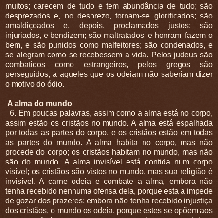
muitos; carecem de tudo e tem abundância de tudo; são
desprezados e, no desprezo, tornam-se glorificados; são
amaldiçoados e, depois, proclamados justos; são
injuriados, e bendizem; são maltratados, e honram; fazem o
bem, e são punidos como malfeitores; são condenados, e
se alegram como se recebessem a vida. Pelos judeus são
combatidos como estrangeiros, pelos gregos são
perseguidos, a aqueles que os odeiam não saberiam dizer
o motivo do ódio.
A alma do mundo
6. Em poucas palavras, assim como a alma está no corpo,
assim estão os cristãos no mundo. A alma está espalhada
por todas as partes do corpo, e os cristãos estão em todas
as partes do mundo. A alma habita no corpo, mas não
procede do corpo; os cristãos habitam no mundo, mas não
são do mundo. A alma invisível está contida num corpo
visível; os cristãos são vistos no mundo, mas sua religião é
invisível. A carne odeia e combate a alma, embora não
tenha recebido nenhuma ofensa dela, porque esta a impede
de gozar dos prazeres; embora não tenha recebido injustiça
dos cristãos, o mundo os odeia, porque estes se opõem aos