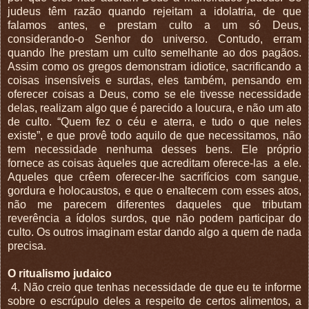
judeus têm razão quando rejeitam a idolatria, de que
falamos antes, e prestam culto a um só Deus,
considerando-o Senhor do universo. Contudo, erram
quando lhe prestam um culto semelhante ao dos pagãos.
Assim como os gregos demonstram idiotice, sacrificando a
coisas insensíveis e surdas, eles também, pensando em
oferecer coisas a Deus, como se ele tivesse necessidade
delas, realizam algo que é parecido a loucura, e não um ato
de culto. “Quem fez o céu e aterra, e tudo o que neles
existe”, e que provê todo aquilo de que necessitamos, não
tem necessidade nenhuma desses bens. Ele próprio
fornece as coisas àqueles que acreditam oferece-las
a ele.
Aqueles que crêem oferecer-lhe sacrifícios com sangue,
gordura e holocaustos, e que o enaltecem com esses atos,
não me parecem diferentes daqueles que tributam
reverência a ídolos surdos, que não podem participar do
culto. Os outros imaginam estar dando algo a quem de nada
precisa.
O ritualismo judaico
4. Não creio que tenhas necessidade de que eu te informe
sobre o escrúpulo deles a respeito de certos alimentos, a