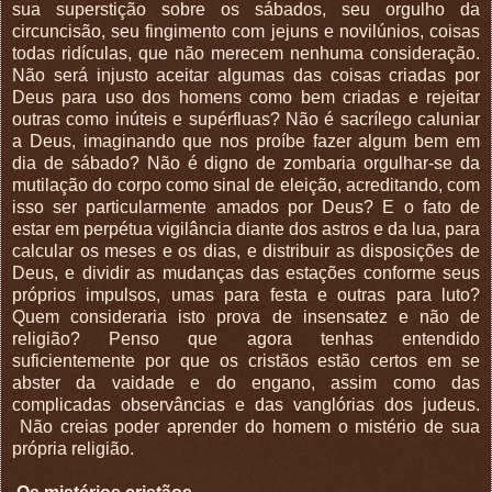
sua superstição sobre os sábados, seu orgulho da
circuncisão, seu fingimento com jejuns e novilúnios, coisas
todas ridículas, que não merecem nenhuma consideração.
Não será injusto aceitar algumas das coisas criadas por
Deus para uso dos homens como bem criadas e rejeitar
outras como inúteis e supérfluas? Não é sacrílego caluniar
a Deus, imaginando que nos proíbe fazer algum bem em
dia de sábado? Não é digno de zombaria orgulhar-se da
mutilação do corpo como sinal de eleição, acreditando, com
isso ser particularmente amados por Deus? E o fato de
estar em perpétua vigilância diante dos astros e da lua, para
calcular os meses e os dias, e distribuir as disposições de
Deus, e dividir as mudanças das estações conforme seus
próprios impulsos, umas para festa e outras para luto?
Quem consideraria isto prova de insensatez e não de
religião? Penso que agora tenhas entendido
suficientemente por que os cristãos estão certos em se
abster da vaidade e do engano, assim como das
complicadas observâncias e das vanglórias dos judeus.
Não creias poder aprender do homem o mistério de sua
própria religião.