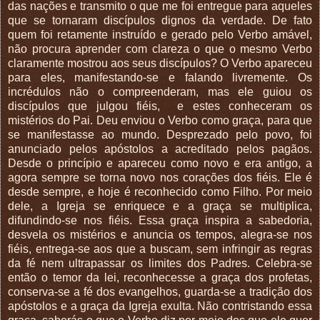
das nações e transmito o que me foi entregue para aqueles
que se tornaram discípulos dignos da verdade. De fato
quem foi retamente instruído e gerado pelo Verbo amável,
não procura aprender com clareza o que o mesmo Verbo
claramente mostrou aos seus discípulos? O Verbo apareceu
para eles, manifestando-se e falando livremente. Os
incrédulos não o compreenderam, mas ele guiou os
discípulos que julgou fiéis,
e estes conheceram os
mistérios do Pai. Deu enviou o Verbo como graça, para que
se manifestasse ao mundo. Desprezado pelo povo, foi
anunciado pelos apóstolos a acreditado pelos pagãos.
Desde o princípio e apareceu como novo e era antigo, a
agora sempre se torna novo nos corações dos fiéis. Ele é
desde sempre, e hoje é reconhecido como Filho. Por meio
dele, a Igreja se enriquece e a graça se multiplica,
difundindo-se nos fiéis. Essa graça inspira a sabedoria,
desvela os mistérios e anuncia os tempos, alegra-se nos
fiéis, entrega-se aos que a buscam, sem infringir as regras
da fé nem ultrapassar os limites dos Padres. Celebra-se
então o temor da lei, reconhecesse a graça dos profetas,
conserva-se a fé dos evangelhos, guarda-se a tradição dos
apóstolos e a graça da Igreja exulta. Não contristando essa