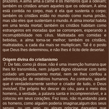
prazeres. A alma ama a carne e os membros que a odeiam;
também os cristãos amam aqueles que os odeiam. A alma
está contida no corpo, mas é ela que sustenta o corpo;
também os cristãos estão no mundo como numa prisão,
mas são eles que sustentam o mundo. A alma imortal habita
em uma tenda mortal; também os cristãos habitam como
estrangeiros em moradas que se corrompem, esperando a
incorruptibilidade nos céus. Maltratada em comidas e
bebidas, a alma torna-se melhor; também os cristãos,
maltratados, a cada dia mais se multiplicam. Tal é o posto
que Deus lhes determinou, e não lhes é lícito dele desertar.
Origem divina do cristianismo
7. De fato, como já disse, não é uma invenção humana que
lhes foi transmitida, nem julgam digno observar com tanto
cuidado um pensamento mortal, nem se lhes confiou a
administração de mistérios humanos. Ao contrario, aquele
que é verdadeiramente senhor e criador de tudo, o Deus
invisível, Ele próprio fez descer do céu, para o meio dos
homens, a verdade, a palavra santa e incompreensível, e a
colocou em seus corações. Fez isso, não m,andando para
os homens, como alguém poderia imaginar,algum dos seus
servos, ou um anjo, ou algum príncipe daqueles que