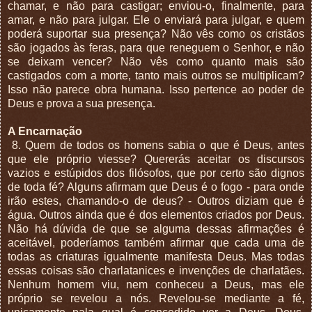
chamar, e não para castigar; enviou-o, finalmente, para
amar, e não para julgar. Ele o enviará para julgar, e quem
poderá suportar sua presença? Não vês como os cristãos
são jogados às feras, para que reneguem o Senhor, e não
se deixam vencer? Não vês como quanto mais são
castigados com a morte, tanto mais outros se multiplicam?
Isso não parece obra humana. Isso pertence ao poder de
Deus e prova a sua presença.
A Encarnação
8. Quem de todos os homens sabia o que é Deus, antes
que ele próprio viesse? Quererás aceitar os discursos
vazios e estúpidos dos filósofos, que por certo são dignos
de toda fé? Alguns afirmam que Deus é o fogo - para onde
irão estes, chamando-o de deus? - Outros diziam que é
água. Outros ainda que é dos elementos criados por Deus.
Não há dúvida de que se alguma dessas afirmações é
aceitável, poderíamos também afirmar que cada uma de
todas as criaturas igualmente manifesta Deus. Mas todas
essas coisas são charlatanices e invenções de charlatães.
Nenhum homem viu, nem conheceu a Deus, mas ele
próprio se revelou a nós. Revelou-se mediante a fé,