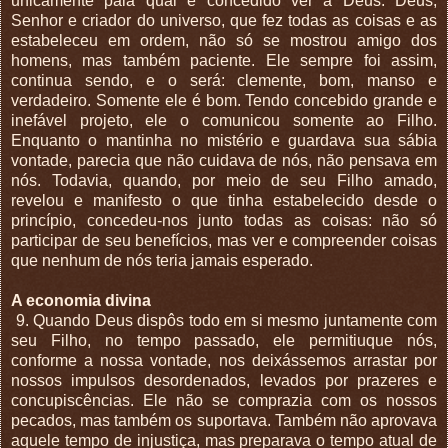
unicamente pala qual é concedido ver a Deus. Deus,
Senhor e criador do universo, que fez todas as coisas e as
estabeleceu em ordem, não só se mostrou amigo dos
homens, mas também paciente. Ele sempre foi assim,
continua sendo, e o será: clemente, bom, manso e
verdadeiro. Somente ele é bom. Tendo concebido grande e
inefável projeto, ele o comunicou somente ao Filho.
Enquanto o mantinha no mistério e guardava sua sábia
vontade, parecia que não cuidava de nós, não pensava em
nós. Todavia, quando, por meio de seu Filho amado,
revelou e manifesto o que tinha estabelecido desde o
princípio, concedeu-nos junto todas as coisas: não só
participar de seu benefícios, mas ver e compreender coisas
que nenhum de nós teria jamais esperado.
A economia divina
9. Quando Deus dispôs todo em si mesmo juntamente com
seu Filho, no tempo passado, ele permitiuque nós,
conforme a nossa vontade, nos deixássemos arrastar por
nossos impulsos desordenados, levados por prazeres e
concupiscências. Ele não se comprazia com os nossos
pecados, mas também os suportava. Também não aprovava
aquele tempo de injustiça, mas preparava o tempo atual de