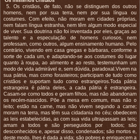
Os mistérios cristãos
5. Os cristãos, de fato, não se distinguem dos outros
homens, nem por sua terra, nem por sua língua ou
costumes. Com efeito, não moram em cidades próprias,
nem falam língua estranha, nem têm algum modo especial
de viver. Sua doutrina não foi inventada por eles, graças ao
talento e a especulação de homens curiosos, nem
professam, como outros, algum ensinamento humano. Pelo
contrário, vivendo em casa gregas e bárbaras, conforme a
sorte de cada um, e adaptando-se aos costumes do lugar
quanto à roupa, ao alimento e ao resto, testemunham um
modo de vida admirável e, sem dúvida, paradoxal.Vivem na
sua pátria, mas como forasteiros; participam de tudo como
cristãos e suportam tudo como estrangeiros.Toda pátria
estrangeira é pátria deles, a cada pátria é estrangeira.
Casam-se como todos e geram filhos, mas não abandonam
os recém-nascidos. Põe a mesa em comum, mas não o
leito; estão na carne, mas não vivem segundo a carne;
moram na terra, mas têm sua cidadania no céu; obedecem
as leis estabelecidas, as com sua vida ultrapassam as leis;
amam a todos e são perseguidos por
todos; são
desconhecidos e, apesar disso, condenados; são mortos e,
deste modo, lhes é dada a vida; são pobres e enriquecem a