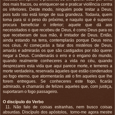
dos mais fracos, ou enriquecer-se e praticar violência contra
os inferiores. Deste modo, ninguém pode imitar a Deus,
pois tudo isto está longe de sua grandeza. Todavia, quem
toma para si o peso do próximo, e naquilo que é superior
procura beneficiar o inferior; aquele que dá aos
necessitados o que recebeu de Deus, é como Deus para os
que receberam de sua mão, é imitador de Deus. Então,
ainda estando na terra, contemplarás porque Deus reina
nos céus. Aí começarás a falar dos mistérios de Deus,
amarás e admirarás os que são castigados por não querer
negar a Deus. Condenarás o erro e o engano do mundo,
quando realmente conheceres a vida no céu, quando
desprezares esta vida que aqui parece morte, e temeres a
morte verdadeira, reservada àqueles que estão condenados
ao fogo eterno, que atormentarás até o fim aqueles que lhe
forem entregues. Se conheceres este fogo, ficarás
admirado, e chamarás de felizes aqueles que, com justiça,
suportaram o fogo passageiro.
O discípulo do Verbo
11. Não falo de coisas estranhas, nem busco coisas
absurdas. Discípulo dos apóstolos,
torno-me agora mestre