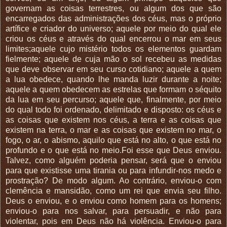
governam as coisas terrestres, ou algum dos que são
encarregados das administrações dos céus, mas o próprio
artífice e criador do universo; aquele por meio do qual ele
criou os céus e através do qual encerrou o mar em seus
limites;aquele cujo mistério todos os elementos guardam
fielmente; aquele de cuja mão o sol recebeu as medidas
que deve observar em seu curso cotidiano; aquele a quem
a lua obedece, quando lhe manda luzir durante a noite;
aquele a quem obedecem as estrelas que formam o séquito
da lua em seu percurso; aquele que, finalmente, por meio
do qual todo foi ordenado, delimitado e disposto: os céus e
as coisas que existem nos céus, a terra e as coisas que
existem na terra, o mar e as coisas que existem no mar, o
fogo, o ar, o abismo, aquilo que está no alto, o que está no
profundo e o que está no meio.Foi esse que Deus enviou.
Talvez, como alguém poderia pensar, será que o enviou
para que existisse uma tirania ou para infundir-nos medo e
prostração? De modo algum. Ao contrário, enviou-o com
clemência e mansidão, como um rei que envia seu filho.
Deus o enviou, e o enviou como homem para os homens;
enviou-o para nos salvar, para persuadir, e não para
violentar, pois em Deus não há violência. Enviou-o para