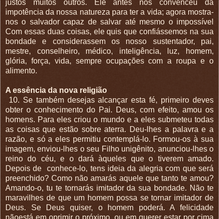
justos muitos outros. Ele antes nos convenceu da
impotência da nossa natureza para ter a vida; agora mostra-
nos o salvador capaz de salvar até mesmo o impossível
Com essas duas coisas, ele quis que confiássemos na sua
bondade e considerassem os nosso sustentador, pai,
mestre, conselheiro, médico, inteligência, luz, homem,
glória, força, vida, sempre ocupações com a roupa e o
alimento.
A essência da nova religião
10. Se também desejas alcançar esta fé, primeiro deves
obter o conhecimento do Pai. Deus, com efeito, amou os
homens. Para eles criou o mundo e a eles submeteu todas
as coisas que estão sobre aterra. Deu-lhes a palavra e a
razão, e só a eles permitiu contemplá-lo. Formou-os à sua
imagem, enviou-lhes o seu Filho unigênito, anunciou-lhes o
reino do céu, e o dará àqueles que o tiverem amado.
Depois de
conhece-lo, tens ideia da alegria com que será
preenchido? Como não amarás aquele que tanto te amou?
Amando-o, tu te tornarás imitador da sua bondade. Não te
maravilhes de que um homem possa se tornar imitador de
Deus. Se Deus quiser, o homem poderá. A felicidade
nãoestá em oprimir o próximo, ou em querer estar por cima