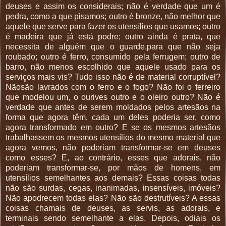
deuses e assim os considerais; não é verdade que um é
pedra, como a que pisamos; outro é bronze, não melhor que
aquele que serve para fazer os utensílios que usamos; outro
é madeira que já está podre; outro ainda é prata, que
necessita de alguém que o guarde,para que não seja
roubado; outro é ferro, consumido pela ferrugem; outro de
barro, não menos escolhido que aquele usado para os
serviços mais vis? Tudo isso não é de material corruptível?
Nãosão lavrados com o ferro e o fogo? Não foi o ferreiro
que modelou um, o ourives outro e o oleiro outro? Não é
verdade que antes de serem moldados pelos artesãos na
forma que agora têm, cada um deles poderia ser, como
agora transformado em outro? E se os mesmos artesãos
trabalhassem os mesmos utensílios do mesmo material que
agora vemos, não poderiam transformar-se em deuses
como esses? E, ao contrário, esses que adorais, não
poderiam transformar-se, por mãos de homens, em
utensílios semelhantes aos demais? Essas coisas todas
não são surdas, cegas, inanimadas, insensíveis, imóveis?
Não apodrecem todas elas? Não são destrutíveis? A essas
coisas chamais de deuses, as servis, as adorais, e
terminais sendo semelhante a elas. Depois, odiais os