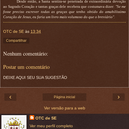
Desde então, a Santa sentira-se penetrada de extraordinária devoção
ao Sagrado Coração e tantas graças dele recebera que costumava dizer:
"Se me
fosse preciso escrever todas as graças que tenho obtido do amabilíssimo
Coração de Jesus, eu faria um livro mais volumoso do que o breviário".
OTC de SE
às
13:34
Compartilhar
Nenhum comentário:
Postar um comentário
DEIXE AQUI SEU SUA SUGESTÃO
‹
›
Página inicial
Ver versão para a web
OTC de SE
Ver meu perfil completo