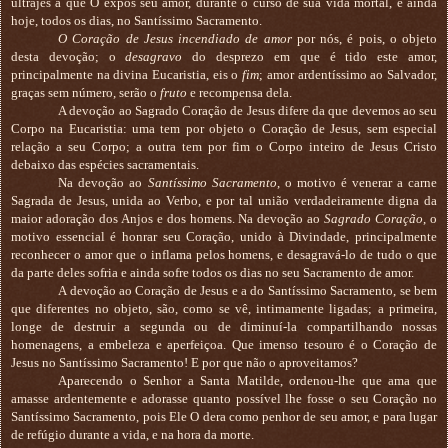
ultrajes a que O expôs seu amor, durante o curso de sua vida mortal, e ainda
hoje, todos os dias, no Santíssimo Sacramento.
O Coração de Jesus incendiado de amor
por nós, é pois, o objeto
desta devoção; o
desagravo
do desprezo em que é tido este amor,
principalmente na divina Eucaristia, eis o
fim
; amor ardentíssimo ao Salvador,
graças sem número, serão o
fruto
e recompensa dela.
A devoção ao Sagrado Coração de Jesus difere da que devemos ao seu
Corpo na Eucaristia: uma tem por objeto o Coração de Jesus, sem especial
relação a seu Corpo; a outra tem por fim o Corpo inteiro de Jesus Cristo
debaixo das espécies sacramentais.
Na devoção ao
Santíssimo Sacramento
, o motivo é venerar a carne
Sagrada de Jesus, unida ao Verbo, e por tal união verdadeiramente digna da
maior adoração dos Anjos e dos homens. Na devoção ao
Sagrado Coração
, o
motivo essencial é honrar seu Coração, unido à Divindade, principalmente
reconhecer o amor que o inflama pelos homens, e desagravá-lo de tudo o que
da parte deles sofria e ainda sofre todos os dias no seu Sacramento de amor.
A devoção ao Coração de Jesus e a do Santíssimo Sacramento, se bem
que diferentes no objeto, são, como se vê, intimamente ligadas; a primeira,
longe de destruir a segunda ou de diminuí-la compartilhando nossas
homenagens, a embeleza e aperfeiçoa. Que imenso tesouro é o Coração de
Jesus no Santíssimo Sacramento! E por que não o aproveitamos?
Aparecendo o Senhor a Santa Matilde, ordenou-lhe que ama que
amasse ardentemente e adorasse quanto possível lhe fosse o seu Coração no
Santíssimo Sacramento, pois Ele O dera como penhor de seu amor, e para lugar
de refúgio durante a vida, e na hora da morte.