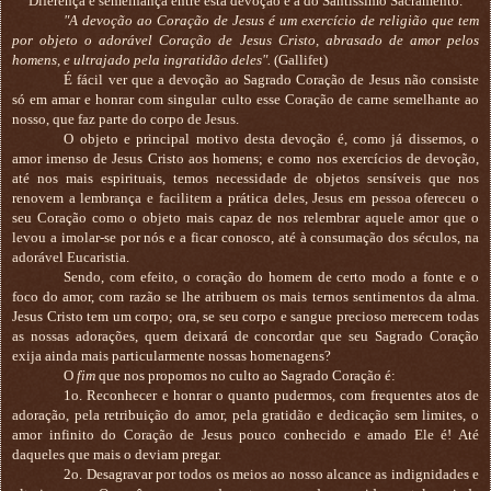
Diferença e semelhança entre esta devoção e a do Santíssimo Sacramento.
"A devoção ao Coração de Jesus é um exercício de religião que tem
por objeto o adorável Coração de Jesus Cristo, abrasado de amor pelos
homens, e ultrajado pela ingratidão deles".
(Gallifet)
É fácil ver que a devoção ao Sagrado Coração de Jesus não consiste
só em amar e honrar com singular culto esse Coração de carne semelhante ao
nosso, que faz parte do corpo de Jesus.
O objeto e principal motivo desta devoção é, como já dissemos, o
amor imenso de Jesus Cristo aos homens; e como nos exercícios de devoção,
até nos mais espirituais, temos necessidade de objetos sensíveis que nos
renovem a lembrança e facilitem a prática deles, Jesus em pessoa ofereceu o
seu Coração como o objeto mais capaz de nos relembrar aquele amor que o
levou a imolar-se por nós e a ficar conosco, até à consumação dos séculos, na
adorável Eucaristia.
Sendo, com efeito, o coração do homem de certo modo a fonte e o
foco do amor, com razão se lhe atribuem os mais ternos sentimentos da alma.
Jesus Cristo tem um corpo; ora, se seu corpo e sangue precioso merecem todas
as nossas adorações, quem deixará de concordar que seu Sagrado Coração
exija ainda mais particularmente nossas homenagens?
O
fim
que nos propomos no culto ao Sagrado Coração é:
1o. Reconhecer e honrar o quanto pudermos, com frequentes atos de
adoração, pela retribuição do amor, pela gratidão e dedicação sem limites, o
amor infinito do Coração de Jesus pouco conhecido e amado Ele é! Até
daqueles que mais o deviam pregar.
2o. Desagravar por todos os meios ao nosso alcance as indignidades e