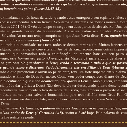
E todas as multidões reunidas para este espetáculo, vendo o que havia acontecido,
ar, batendo nos peitos (Lucas 23.47-48).
madamente três horas da tarde, quando Jesus entregou o seu espírito e faleceu.
 coisas estupendas. A terra tremeu. Sepulcros se abriram e os mortos saíram e fora
Mateus 27.51-53). O véu do tempo se rasgou em duas partes de alto abaixo. Uma c
rente ao grande pecado da humanidade. A criatura matou seu Criador. Pecador
 Salvador. Ao mesmo tempo cumpriu-se o que Jesus havia disse:
E eu, quando fo
trairei todos a mim mesmo (João 12.32).
 toda a humanidade, mas nem todos se deixam atrair a ele. Muitos fariseus c
lguns, mais tarde, se converteram. Ao pé da cruz aconteceram coisas impress
romano, que comandou toda a crucificação, de repente bate em seu peito 
mente, este homem era justo.
O evangelista Mateus dá mais alguns detalhes e
e os que com ele guardavam a Jesus, vendo o terremoto e tudo o que se passa
e grande temor e disseram: Verdadeiramente este era Filho de Deus (Mateus 2
Tudo o que presenciou e ouviu ao pé da cruz, teve um forte impacto em sua alma?
mando, o Filho de Deus foi morto. Como vou poder comparecer diante de Deu
o o centurião o que tinha acontecido, deu glória a Deus
. Como alguém, com tam
cia, pôde dar glórias a Deus? Não deveria ele ter desesperado diante desse reco
 reconheceu não somente o fato da morte de Cristo, mas também o proveito disso p
. Jesus morreu para salvar a humanidade, para reconciliá-la com Deus Pai. O
ão só estremeceu diante do fato, mas também creu em Cristo como seu Salvador e iss
a Deus.
o escreve:
Certamente, a palavra da cruz é loucura para os que se perdem, ma
alvos, poder de Deus (1 Coríntios 1.18).
Assim o é até hoje. Pela palavra da cruz
 lhe resiste, se perde.