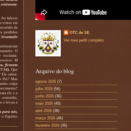
 retiraram-
 Ao falecer
m vistos em
onvulsão da
es perdidos
OTC de SE
r levantado
Ver meu perfil completo
ontinuavam
ionantes. O
e exclama:
 escreve:
O
va, ficaram
Arquivo do blog
7.54).
Que
 Ele sabia:
s Pai? Mas
agosto 2026
(7)
anha culpa
nhecimento?
julho 2026
(56)
ara ele e a
junho 2026
(36)
 centurião,
o o levou a
maio 2026
(40)
abril 2026
(38)
s para nós,
 o Espírito
março 2026
(46)
fevereiro 2026
(36)