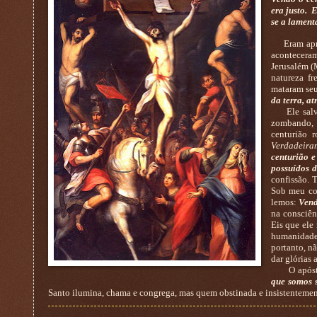
era justo. 
se a lament
Eram aproxi
aconteceram
Jerusalém (
natureza f
mataram seu
da terra, a
Ele salvou
zombando, a
centurião 
Verdadeira
centurião 
possuídos d
confissão. 
Sob meu co
lemos:
Vend
na consciên
Eis que ele
humanidade
portanto, n
dar glórias 
O apóstol
que somos s
Santo ilumina, chama e congrega, mas quem obstinada e insistentemente