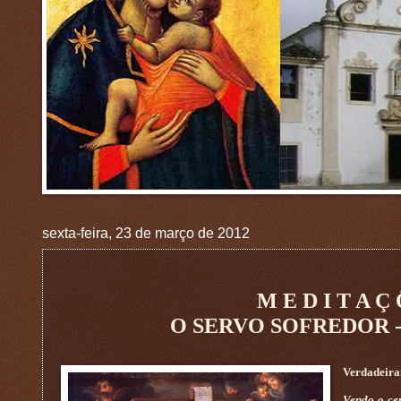
sexta-feira, 23 de março de 2012
M E D I T A Ç
O SERVO SOFREDOR - A h
Verdadeiram
Vendo o cen