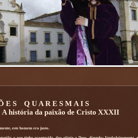
 Õ E S Q U A R E S M A I S
istória da paixão de Cristo XXXII
ente, este homem era justo.
turião o que tinha acontecido, deu glória a Deus, dizendo: Verdadeiramente,