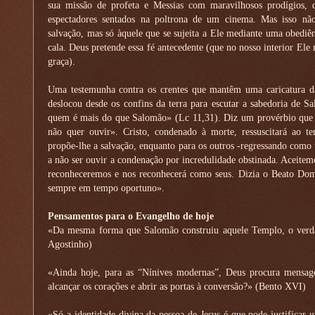
sua missão de profeta e Messias com maravilhosos prodígios, 
espectadores sentados na poltrona de um cinema. Mas isso nã
salvação, mas só àquele que se sujeita a Ele mediante uma obediên
cala. Deus pretende essa fé antecedente (que no nosso interior E
graça).
Uma testemunha contra os crentes que mantêm uma caricatura da 
deslocou desde os confins da terra para escutar a sabedoria de S
quem é mais do que Salomão» (Lc 11,31). Diz um provérbio que 
não quer ouvir». Cristo, condenado à morte, ressuscitará ao te
propõe-lhe a salvação, enquanto para os outros -regressando como 
a não ser ouvir a condenação por incredulidade obstinada. Aceite
reconheceremos e nos reconhecerá como seus. Dizia o Beato Dom 
sempre em tempo oportuno».
Pensamentos para o Evangelho de hoje
«Da mesma forma que Salomão construiu aquele Templo, o verd
Agostinho)
«Ainda hoje, para as “Nínives modernas”, Deus procura mensagei
alcançar os corações e abrir as portas à conversão?» (Bento XVI)
«Só a identidade divina da pessoa de Jesus é que pode justificar