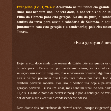
Evangelho (Lc 11,29-32):
Acorrendo as multidões em grande 
sinal, mas nenhum sinal lhe será dado, a não ser o sinal de J
Filho do Homem para esta geração. No dia do juízo, a rainha
confins da terra para ouvir a sabedoria de Salomão, e aqu
juntamente com esta geração e a condenarão; pois eles mos
Jonas».
«Esta geração é um
Hoje, a voz doce ainda que severa de Cristo põe em guarda os q
bilhete para o Paraíso só porque dizem: «Jesus, és tão belo!»
salvação sem excluir ninguém, mas é necessário observar algumas co
está a de não pretender que Cristo faça tudo e nós nada. Isso 
também perversa soberba. Por isso o Senhor usa hoje a palavr
geração perversa. Busca um sinal, mas nenhum sinal lhe será dado
11,29). Dá-lhe o nome de perversa porque põe a condição de ver a
dar depois a sua eventual e condescendente adesão.
Nem diante dos conterrâneos de Nazaré acedeu, porque exigentes! p