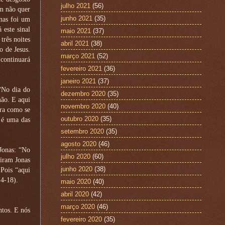
julho 2021
(56)
em não quer
junho 2021
(35)
onas foi um
 este sinal
maio 2021
(37)
três noites
abril 2021
(38)
o de Jesus.
março 2021
(52)
 continuará
fevereiro 2021
(36)
janeiro 2021
(37)
“No dia do
dezembro 2020
(35)
mão. E aqui
novembro 2020
(40)
ra como se
outubro 2020
(35)
a é uma das
setembro 2020
(35)
agosto 2020
(46)
 Jonas: “No
julho 2020
(60)
viram Jonas
junho 2020
(38)
 Pois “aqui
14-18).
maio 2020
(40)
abril 2020
(42)
março 2020
(46)
ntos. E nós
fevereiro 2020
(35)