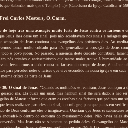
is que Salomão, mais que o Templo (…)» (Catecismo da Igreja Católica, nº 59
 Frei Carlos Mesters, O.Carm.
 de hoje traz uma acusação muito forte de Jesus contra os fariseus e os
ue Jesus lhes desse um sinal, pois não acreditavam nos sinais e milagres que
sta acusação de Jesus continua nos evangelhos dos próximos dias. Ao medita
evemos tomar muito cuidado para não generalizar a acusação de Jesus com
a todo o povo judeu. No passado, a ausência deste cuidado contribuiu, lamen
 em nós cristãos o antissemitismo que tantos males trouxe à humanidade ao
ez de levantarmos o dedo contra os fariseus do tempo de Jesus, é melhor o
xtos para perceber neles o fariseu que vive escondido na nossa igreja e em cada
 mesma crítica da parte de Jesus.
9-30: O sinal de Jonas.
“Quando as multidões se reuniram, Jesus começou a d
 geração má. Ela busca um sinal, mas nenhum sinal lhe será dado, a não ser 
gelho de Mateus informa que eram os escribas e os fariseus que pediram um si
ue Jesus realizasse para eles um sinal, um milagre, para que pudessem verificar
do de Deus conforme eles o imaginavam. Queriam que Jesus se submetesse aos
m enquadrá-lo dentro do esquema do messianismo deles. Não havia neles abe
conversão. Mas Jesus não se submeteu ao pedido deles. O evangelho de Marc
do pedido dos fariseus, soltou um profundo suspiro (Mc 8,12), provavelmente 