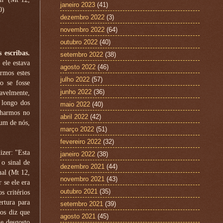
janeiro 2023
(41)
0)
dezembro 2022
(3)
novembro 2022
(64)
outubro 2022
(40)
 escribas.
setembro 2022
(38)
 ele estava
agosto 2022
(46)
rmos estes
julho 2022
(57)
o se fosse
junho 2022
(36)
tavelmente,
 longo dos
maio 2022
(40)
lharmos no
abril 2022
(42)
 um de nós,
março 2022
(51)
fevereiro 2022
(32)
izer: "Esta
janeiro 2022
(38)
o sinal de
dezembro 2021
(44)
nal (Mt 12,
novembro 2021
(43)
 se ele era
outubro 2021
(35)
 critérios
rtura para
setembro 2021
(39)
os diz que
agosto 2021
(45)
de desgosto