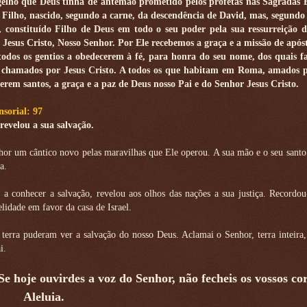
elho que Deus tinha de antemão prometido pelos profetas nas Sagradas E
 Filho, nascido, segundo a carne, da descendência de David, mas, segundo 
a, constituído Filho de Deus em todo o seu poder pela sua ressurreição d
 Jesus Cristo, Nosso Senhor. Por Ele recebemos a graça e a missão de apóst
todos os gentios a obedecerem à fé, para honra do seu nome, dos quais fa
chamados por Jesus Cristo. A todos os que habitam em Roma, amados p
rem santos, a graça e a paz de Deus nosso Pai e do Senhor Jesus Cristo.
sorial: 97
revelou a sua salvação.
hor um cântico novo pelas maravilhas que Ele operou. A sua mão e o seu sant
a.
a conhecer a salvação, revelou aos olhos das nações a sua justiça. Recordou
lidade em favor da casa de Israel.
 terra puderam ver a salvação do nosso Deus. Aclamai o Senhor, terra inteira,
i.
 Se hoje ouvirdes a voz do Senhor, não fecheis os vossos co
Aleluia.