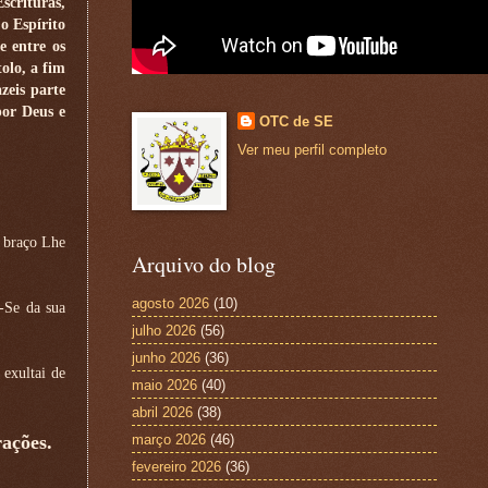
scrituras,
o Espírito
e entre os
olo, a fim
zeis parte
or Deus e
OTC de SE
Ver meu perfil completo
o braço Lhe
Arquivo do blog
agosto 2026
(10)
-Se da sua
julho 2026
(56)
junho 2026
(36)
 exultai de
maio 2026
(40)
abril 2026
(38)
rações.
março 2026
(46)
fevereiro 2026
(36)