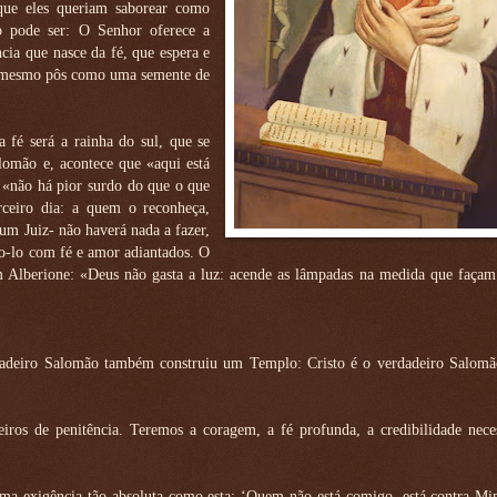
que eles queriam saborear como
o pode ser: O Senhor oferece a
cia que nasce da fé, que espera e
le mesmo pôs como uma semente de
fé será a rainha do sul, que se
alomão e, acontece que «aqui está
«não há pior surdo do que o que
rceiro dia: a quem o reconheça,
um Juiz- não haverá nada a fazer,
mo-lo com fé e amor adiantados. O
Alberione: «Deus não gasta a luz: acende as lâmpadas na medida que façam 
adeiro Salomão também construiu um Templo: Cristo é o verdadeiro Salomã
ros de penitência. Teremos a coragem, a fé profunda, a credibilidade neces
 uma exigência tão absoluta como esta: ‘Quem não está comigo, está contra M