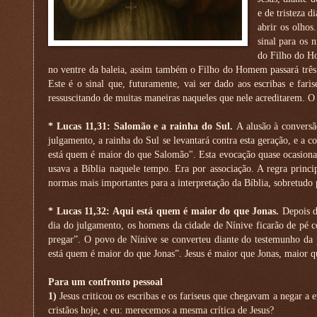
e de tristeza 
abrir os olhos
sinal para os 
do Filho do Ho
no ventre da baleia, assim também o Filho do Homem passará três di
Este é o sinal que, futuramente, vai ser dado aos escribas e fari
ressuscitando de muitas maneiras naqueles que nele acreditarem. O
* Lucas 11,31: Salomão e a rainha do Sul.
A alusão à convers
julgamento, a rainha do Sul se levantará contra esta geração, e a 
está quem é maior do que Salomão". Esta evocação quase ocasiona
usava a Bíblia naquele tempo. Era por associação. A regra princip
normas mais importantes para a interpretação da Bíblia, sobretudo 
* Lucas 11,32: Aqui está quem é maior do que Jonas.
Depois d
dia do julgamento, os homens da cidade de Nínive ficarão de pé c
pregar”. O povo de Nínive se converteu diante do testemunho da pr
está quem é maior do que Jonas”. Jesus é maior que Jonas, maior qu
Para um confronto pessoal
1)
Jesus criticou os escribas e os fariseus que chegavam a negar a
cristãos hoje, e eu: merecemos a mesma crítica de Jesus?