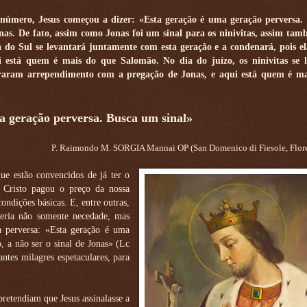
número, Jesus começou a dizer: «Esta geração é uma geração perversa
onas. De fato, assim como Jonas foi um sinal para os ninivitas, assim tam
 do Sul se levantará juntamente com esta geração e a condenará, pois el
i está quem é mais do que Salomão. No dia do juízo, os ninivitas se 
traram arrependimento com a pregação de Jonas, e aqui está quem é m
a geração perversa. Busca um sinal»
P. Raimondo M. SORGIA Mannai OP (San Domenico di Fiesole, Floren
ue estão convencidos de já ter o
. Cristo pagou o preço da nossa
ndições básicas. E, entre outras,
seria não somente necedade, mas
a perversa: «Esta geração é uma
, a não ser o sinal de Jonas» (Lc
ntes milagres espetaculares, para
retendiam que Jesus assinalasse a