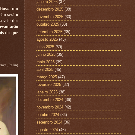
janeiro 2026
(37)
. Busca um
dezembro 2025
(38)
bém será o
novembro 2025
(30)
a veio dos
outubro 2025
(33)
levantarão
setembro 2025
(35)
ais do que
agosto 2025
(45)
julho 2025
(59)
junho 2025
(35)
maio 2025
(39)
ça, Itália)
abril 2025
(45)
março 2025
(47)
fevereiro 2025
(32)
janeiro 2025
(38)
dezembro 2024
(36)
novembro 2024
(42)
outubro 2024
(34)
setembro 2024
(36)
agosto 2024
(46)