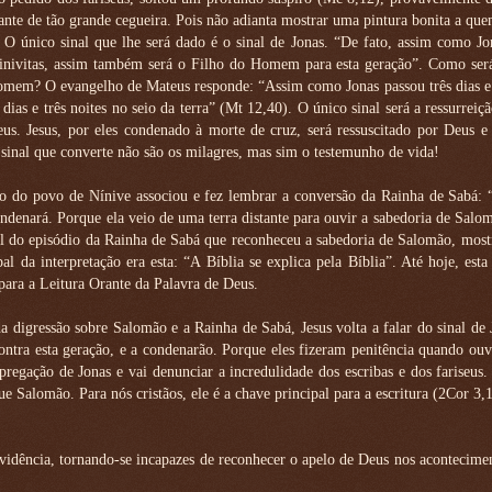
diante de tão grande cegueira. Pois não adianta mostrar uma pintura bonita a qu
. O único sinal que lhe será dado é o sinal de Jonas. “De fato, assim como J
ninivitas, assim também será o Filho do Homem para esta geração”. Como será
mem? O evangelho de Mateus responde: “Assim como Jonas passou três dias e 
as e três noites no seio da terra” (Mt 12,40). O único sinal será a ressurreiçã
seus. Jesus, por eles condenado à morte de cruz, será ressuscitado por Deus e
 sinal que converte não são os milagres, mas sim o testemunho de vida!
ão do povo de Nínive associou e fez lembrar a conversão da Rainha de Sabá: 
condenará. Porque ela veio de uma terra distante para ouvir a sabedoria de Salo
l do episódio da Rainha de Sabá que reconheceu a sabedoria de Salomão, most
al da interpretação era esta: “A Bíblia se explica pela Bíblia”. Até hoje, est
para a Leitura Orante da Palavra de Deus.
a digressão sobre Salomão e a Rainha de Sabá, Jesus volta a falar do sinal de
ontra esta geração, e a condenarão. Porque eles fizeram penitência quando ou
egação de Jonas e vai denunciar a incredulidade dos escribas e dos fariseus.
e Salomão. Para nós cristãos, ele é a chave principal para a escritura (2Cor 3,
 evidência, tornando-se incapazes de reconhecer o apelo de Deus nos acontecime