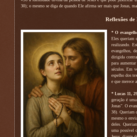
30); o mesmo se diga de quando Ele afirma ser mais que Jonas, ma
Reflexões de
* O evangelho
Eles queriam q
realizando. E
evangelhos, d
dirigida contr
para aumentar
séculos. Em v
espelho dos te
e que merece a
* Lucas 11, 2
geração é uma
Jonas”. O evan
38). Queriam q
mesmo o envia
deles. Queria
uma possível 
Jesus, diante 