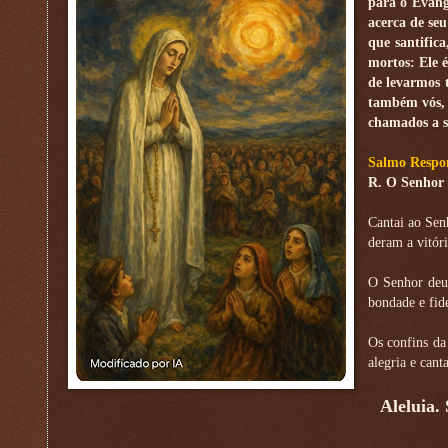
para o Evang
acerca de seu
que santific
mortos: Ele é
de levarmos 
também vós, 
chamados a se
Salmo Respon
R. O Senhor 
Cantai ao Sen
deram a vitóri
O Senhor deu 
bondade e fide
Os confins da
alegria e canta
Aleluia.