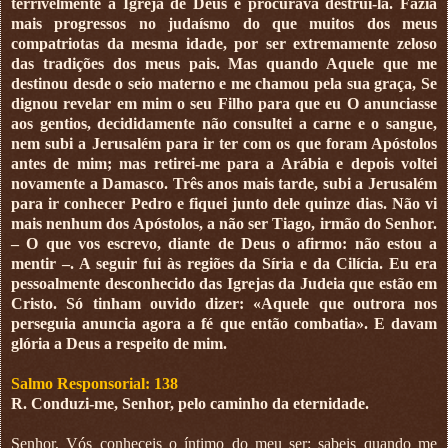
terrivelmente a Igreja de Deus e procurava destruí-la. Fazia
mais progressos no judaísmo do que muitos dos meus
compatriotas da mesma idade, por ser extremamente zeloso
das tradições dos meus pais. Mas quando Aquele que me
destinou desde o seio materno e me chamou pela sua graça, Se
dignou revelar em mim o seu Filho para que eu O anunciasse
aos gentios, decididamente não consultei a carne e o sangue,
nem subi a Jerusalém para ir ter com os que foram Apóstolos
antes de mim; mas retirei-me para a Arábia e depois voltei
novamente a Damasco. Três anos mais tarde, subi a Jerusalém
para ir conhecer Pedro e fiquei junto dele quinze dias. Não vi
mais nenhum dos Apóstolos, a não ser Tiago, irmão do Senhor.
– O que vos escrevo, diante de Deus o afirmo: não estou a
mentir –. A seguir fui às regiões da Síria e da Cilícia. Eu era
pessoalmente desconhecido das Igrejas da Judeia que estão em
Cristo. Só tinham ouvido dizer: «Aquele que outrora nos
perseguia anuncia agora a fé que então combatia». E davam
glória a Deus a respeito de mim.
Salmo Responsorial: 138
R. Conduzi-me, Senhor, pelo caminho da eternidade.
Senhor, Vós conheceis o íntimo do meu ser: sabeis quando me