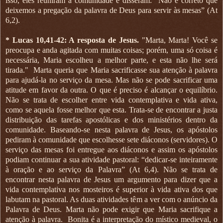
isso, eles reuniram a comunidade e disseram: “Não é correto que
deixemos a pregação da palavra de Deus para servir às mesas” (At
6,2).
*
Lucas 10,41-42: A resposta de Jesus.
"Marta, Marta! Você se
preocupa e anda agitada com muitas coisas; porém, uma só coisa é
necessária, Maria escolheu a melhor parte, e esta não lhe será
tirada."
Marta queria que Maria sacrificasse sua atenção à palavra
para ajudá-la no serviço da mesa. Mas não se pode sacrificar uma
atitude em favor da outra. O que é preciso é alcançar o equilíbrio.
Não se trata de escolher entre vida contemplativa e vida ativa,
como se aquela fosse melhor que esta. Trata-se de encontrar a justa
distribuição das tarefas apostólicas e dos ministérios dentro da
comunidade. Baseando-se nesta palavra de Jesus, os apóstolos
pediram à comunidade que escolhesse sete diáconos (servidores). O
serviço das mesas foi entregue aos diáconos e assim os apóstolos
podiam continuar a sua atividade pastoral: “dedicar-se inteiramente
à oração e ao serviço da Palavra” (At 6,4). Não se trata de
encontrar nesta palavra de Jesus um argumento para dizer que a
vida contemplativa nos mosteiros é superior à vida ativa dos que
labutam na pastoral. As duas atividades têm a ver com o anúncio da
Palavra de Deus. Marta não pode exigir que Maria sacrifique a
atenção à palavra.
Bonita é a interpretação do místico medieval, o