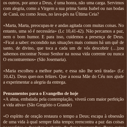
os outros, por amor a Deus, é uma honra, não uma carga. Servimos
com alegria, como a Virgem a sua prima Santa Isabel ou nas bodas
de Caná, ou como Jesus, no lava-pés na Última Ceia?
«Marta, Marta, preocupas-te e andas agitada com muitas coisas. No
entanto, uma só é necessária» (Lc 10,41-42). Não percamos a paz,
nem o bom humor. E para isso, cuidemos a presença de Deus.
«Ficai a saber: escondido nas situações mais comuns há um quê de
santo, de divino, que toca a cada um de vós descobrir (…);ou
sabemos encontrar Nosso Senhor na nossa vida corrente ou nunca
O encontraremos» (São Josemaria).
«Maria escolheu a melhor parte, e essa não lhe será tirada» (Lc
10,42). Deus quer-nos felizes. Que a nossa Mãe do Céu nos ajude
a experimentar a alegria da entrega.
Pensamentos para o Evangelho de hoje
«A alma, embalada pela contemplação, viverá com maior perfeição
a vida ativa» (São Gregório o Grande)
«O espírito de oração restaura o tempo a Deus; escapa à obsessão
de uma vida à qual sempre falta tempo; reencontra a paz das coisas