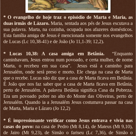
* O evangelho de hoje traz o episódio de Marta e Maria, as
duas irmãs de Lázaro.
Maria, sentada aos pés de Jesus escutava a
sua palavra. Marta, na cozinha, ocupada nos afazeres domésticos.
Esta família amiga de Jesus é mencionada somente nos evangelhos
de Lucas (Lc 10,38-41) e de João (Jo 11,1-39; 12,2).
* Lucas 10,38: A casa amiga em Betânia.
“Enquanto
caminhavam, Jesus entrou num povoado, e certa mulher, de nome
Marta, o recebeu em sua casa”.
Jesus está a caminho para
Jerusalém, onde será preso e morto. Ele chega na casa de Marta
que o recebe. Lucas não diz que a casa de Marta ficava em Betânia.
É João que nos faz saber que a casa de Marta ficava em Betânia,
perto de Jerusalém. A palavra Betânia significa Casa da Pobreza.
Era um povoado pobre no alto do Monte das Oliveiras, perto de
Jerusalém. Quando ia a Jerusalém Jesus costumava passar na casa
de Marta, Maria e Lázaro (Jo 12,2)
* É impressionante verificar como Jesus entrava e vivia nas
casas do povo:
na casa de Pedro (Mt 8,14), de Mateus (Mt 9,10),
de Jairo (Mt 9,23), de Simão o fariseu (Lc 7,36), de Simão o