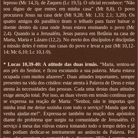
leproso (Mc 14,3), de Zaqueu (Lc 19,5). O oficial reconhece: “Não
sou digno de que entres em minha casa” (Mt 8,8). O povo
procurava Jesus na casa dele (Mt 9,28; Mc 1,33; 2,1; 3,20). Os
quatro amigos do paralítico tiram o telhado para fazer baixar o
doente dentro da casa onde Jesus estava ensinando o povo (Mc
2,4). Quando ia a Jerusalém, Jesus parava em Betânia na casa de
Marta, Maria e Lázaro (12,2). No envio dos discípulos e discípulas
a missão deles é entrar nas casas do povo e levar a paz (Mt 10,12-
14; Mc 6,10; Lc 10,1-9).
* Lucas 10,39-40: A atitude das duas irmãs.
“Maria, sentou-se
aos pés do Senhor, e ficou escutando a sua palavra. Marta estava
ocupada com muitos afazeres”. Duas atitudes importantes, sempre
presentes na vida dos cristãos: estar atenta à Palavra de Deus e estar
atenta às necessidades das pessoas. Cada uma destas duas atitudes
exige atenção total. Por isso, as duas vivem em tensão contínua que
se expressa na reação de Marta: "Senhor, não te importas que
minha irmã me deixe sozinha com todo o serviço? Manda que ela
venha ajudar-me!". Expressa-se também na reação dos apóstolos
diante do problema que surgiu na comunidade de Jerusalém. O
serviço à mesa das viúvas estava tomando todo o tempo deles e já
não podiam dedicar-se inteiramente ao anúncio da Palavra. Por