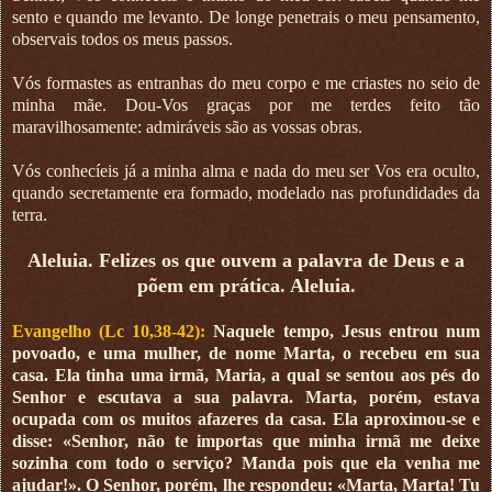
sento e quando me levanto. De longe penetrais o meu pensamento,
observais todos os meus passos.
Vós formastes as entranhas do meu corpo e me criastes no seio de
minha mãe. Dou-Vos graças por me terdes feito tão
maravilhosamente: admiráveis são as vossas obras.
Vós conhecíeis já a minha alma e nada do meu ser Vos era oculto,
quando secretamente era formado, modelado nas profundidades da
terra.
Aleluia. Felizes os que ouvem a palavra de Deus e a
põem em prática. Aleluia.
Evangelho (Lc 10,38-42):
Naquele tempo, Jesus entrou num
povoado, e uma mulher, de nome Marta, o recebeu em sua
casa. Ela tinha uma irmã, Maria, a qual se sentou aos pés do
Senhor e escutava a sua palavra. Marta, porém, estava
ocupada com os muitos afazeres da casa. Ela aproximou-se e
disse: «Senhor, não te importas que minha irmã me deixe
sozinha com todo o serviço? Manda pois que ela venha me
ajudar!». O Senhor, porém, lhe respondeu: «Marta, Marta! Tu