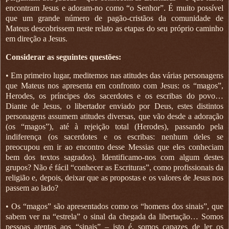
encontram Jesus e adoram-no como “o Senhor”. É muito possível
que um grande número de pagão-cristãos da comunidade de
Mateus descobrissem neste relato as etapas do seu próprio caminho
em direção a Jesus.
Considerar as seguintes questões:
• Em primeiro lugar, meditemos nas atitudes das várias personagens
que Mateus nos apresenta em confronto com Jesus: os “magos”,
Herodes, os príncipes dos sacerdotes e os escribas do povo…
Diante de Jesus, o libertador enviado por Deus, estes distintos
personagens assumem atitudes diversas, que vão desde a adoração
(os “magos”), até à rejeição total (Herodes), passando pela
indiferença (os sacerdotes e os escribas: nenhum deles se
preocupou em ir ao encontro desse Messias que eles conheciam
bem dos textos sagrados). Identificamo-nos com algum destes
grupos? Não é fácil “conhecer as Escrituras”, como profissionais da
religião e, depois, deixar que as propostas e os valores de Jesus nos
passem ao lado?
• Os “magos” são apresentados como os “homens dos sinais”, que
sabem ver na “estrela” o sinal da chegada da libertação… Somos
pessoas atentas aos “sinais” – isto é, somos capazes de ler os