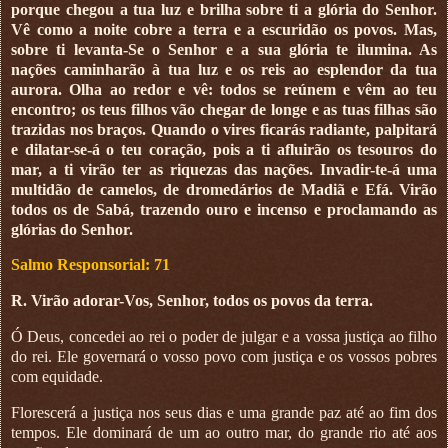
porque chegou a tua luz e brilha sobre ti a glória do Senhor.
Vê como a noite cobre a terra e a escuridão os povos. Mas,
sobre ti levanta-Se o Senhor e a sua glória te ilumina. As
nações caminharão à tua luz e os reis ao esplendor da tua
aurora. Olha ao redor e vê: todos se reúnem e vêm ao teu
encontro; os teus filhos vão chegar de longe e as tuas filhas são
trazidas nos braços. Quando o vires ficarás radiante, palpitará
e dilatar-se-á o teu coração, pois a ti afluirão os tesouros do
mar, a ti virão ter as riquezas das nações. Invadir-te-á uma
multidão de camelos, de dromedários de Madiã e Efá. Virão
todos os de Sabá, trazendo ouro e incenso e proclamando as
glórias do Senhor.
Salmo Responsorial: 71
R. Virão adorar-Vos, Senhor, todos os povos da terra.
Ó Deus, concedei ao rei o poder de julgar e a vossa justiça ao filho
do rei. Ele governará o vosso povo com justiça e os vossos pobres
com equidade.
Florescerá a justiça nos seus dias e uma grande paz até ao fim dos
tempos. Ele dominará de um ao outro mar, do grande rio até aos