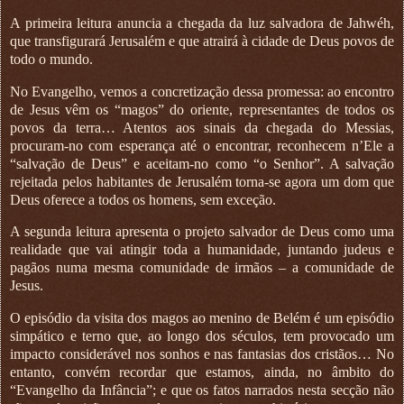
A primeira leitura anuncia a chegada da luz salvadora de Jahwéh,
que transfigurará Jerusalém e que atrairá à cidade de Deus povos de
todo o mundo.
No Evangelho, vemos a concretização dessa promessa: ao encontro
de Jesus vêm os “magos” do oriente, representantes de todos os
povos da terra… Atentos aos sinais da chegada do Messias,
procuram-no com esperança até o encontrar, reconhecem n’Ele a
“salvação de Deus” e aceitam-no como “o Senhor”. A salvação
rejeitada pelos habitantes de Jerusalém torna-se agora um dom que
Deus oferece a todos os homens, sem exceção.
A segunda leitura apresenta o projeto salvador de Deus como uma
realidade que vai atingir toda a humanidade, juntando judeus e
pagãos numa mesma comunidade de irmãos – a comunidade de
Jesus.
O episódio da visita dos magos ao menino de Belém é um episódio
simpático e terno que, ao longo dos séculos, tem provocado um
impacto considerável nos sonhos e nas fantasias dos cristãos… No
entanto, convém recordar que estamos, ainda, no âmbito do
“Evangelho da Infância”; e que os fatos narrados nesta secção não