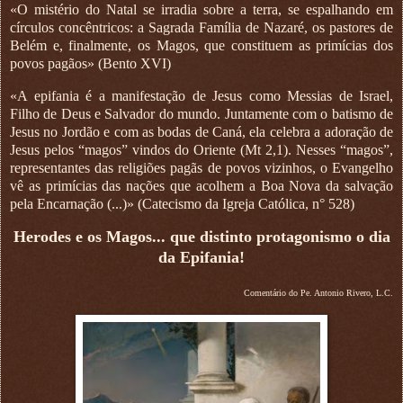
«O mistério do Natal se irradia sobre a terra, se espalhando em
círculos concêntricos: a Sagrada Família de Nazaré, os pastores de
Belém e, finalmente, os Magos, que constituem as primícias dos
povos pagãos» (Bento XVI)
«A epifania é a manifestação de Jesus como Messias de Israel,
Filho de Deus e Salvador do mundo. Juntamente com o batismo de
Jesus no Jordão e com as bodas de Caná, ela celebra a adoração de
Jesus pelos “magos” vindos do Oriente (Mt 2,1). Nesses “magos”,
representantes das religiões pagãs de povos vizinhos, o Evangelho
vê as primícias das nações que acolhem a Boa Nova da salvação
pela Encarnação (...)» (Catecismo da Igreja Católica, n° 528)
Herodes e os Magos... que distinto protagonismo o dia
da Epifania!
Comentário do Pe. Antonio Rivero, L.C.