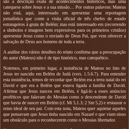
são a descrição exata de acontecimentos históricos, mas uma
catequese sobre Jesus e a sua missão… Por outras palavras: Mateus
não está, aqui, interessado em apresentar uma reportagem
jornalística que conte a visita oficial de três chefes de estado
estrangeiros à gruta de Belém; mas está interessado em (recorrendo
a símbolos e imagens bem expressivos para os primeiros cristãos)
apresentar Jesus como o enviado de Deus Pai, que vem oferecer a
salvação de Deus aos homens de toda a terra.
A análise dos vários detalhes do relato confirma que a preocupação
do autor (Mateus) não é de tipo histórico, mas catequético.
Notemos, em primeiro lugar, a insistência de Mateus no fato de
Jesus ter nascido em Belém de Judá (vers. 1.5.6.7). Para entender
esta insistência, temos de recordar que Belém era a terra natal do rei
David e que era a Belém que estava ligada a família de David.
Afirmar que Jesus nasceu em Belém, é ligá-lo a esses anúncios
proféticos que falavam do Messias como o descendente de David
que havia de nascer em Belém (cf. Mi 5,1.3; 2 Sm 5,2) e restaurar o
reino ideal de seu pai. Com esta nota, Mateus quer aquietar aqueles
que pensavam que Jesus tinha nascido em Nazaré e que viam nisso
um obstáculo para o reconhecerem como o Messias libertador.