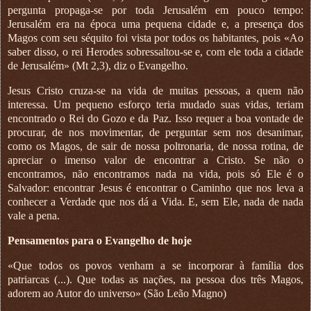
pergunta propaga-se por toda Jerusalém em pouco tempo:
Jerusalém era na época uma pequena cidade e, a presença dos
Magos com seu séquito foi vista por todos os habitantes, pois «Ao
saber disso, o rei Herodes sobressaltou-se e, com ele toda a cidade
de Jerusalém» (Mt 2,3), diz o Evangelho.
Jesus Cristo cruza-se na vida de muitas pessoas, a quem não
interessa. Um pequeno esforço teria mudado suas vidas, teriam
encontrado o Rei do Gozo e da Paz. Isso requer a boa vontade de
procurar, de nos movimentar, de perguntar sem nos desanimar,
como os Magos, de sair de nossa poltronaria, de nossa rotina, de
apreciar o imenso valor de encontrar a Cristo. Se não o
encontramos, não encontramos nada na vida, pois só Ele é o
Salvador: encontrar Jesus é encontrar o Caminho que nos leva a
conhecer a Verdade que nos dá a Vida. E, sem Ele, nada de nada
vale a pena.
Pensamentos para o Evangelho de hoje
«Que todos os povos venham a se incorporar à família dos
patriarcas (...). Que todas as nações, na pessoa dos três Magos,
adorem ao Autor do universo» (São Leão Magno)