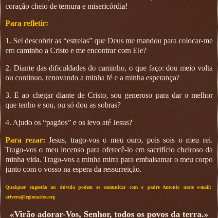
coração cheio de ternura e misericórdia!
Para refletir:
1. Sei descobrir as “estrelas” que Deus me mandou para colocar-me
em caminho a Cristo e me encontrar com Ele?
2. Diante das dificuldades do caminho, o que faço: dou meio volta
ou continuo, renovando a minha fé e a minha esperança?
3. E ao chegar diante de Cristo, sou generoso para dar o melhor
que tenho e sou, ou só dou as sobras?
4. Ajudo os “pagãos” e os levo até Jesus?
Para rezar:
Jesus, trago-vos o meu ouro, pois sois o meu rei.
Trago-vos o meu incenso para oferecê-lo em sacrifício cheiroso da
minha vida. Trago-vos a minha mirra para embalsamar o meu corpo
junto com o vosso na espera da ressurreição.
Qualquer sugestão ou dúvida podem se comunicar com o padre Antonio neste e-mail:
arivero@legionaries.org
«Virão adorar-Vos, Senhor, todos os povos da terra.»