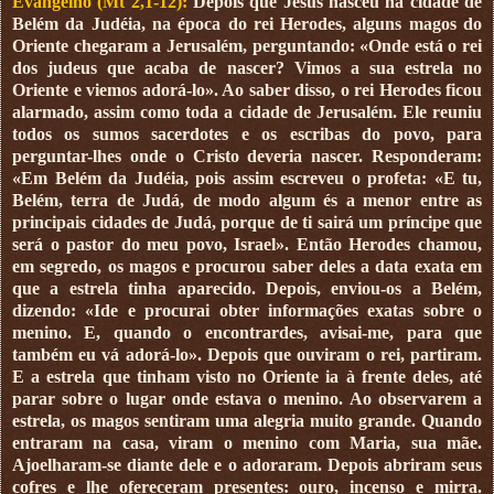
Evangelho (Mt 2,1-12):
Depois que Jesus nasceu na cidade de
Belém da Judéia, na época do rei Herodes, alguns magos do
Oriente chegaram a Jerusalém, perguntando: «Onde está o rei
dos judeus que acaba de nascer? Vimos a sua estrela no
Oriente e viemos adorá-lo». Ao saber disso, o rei Herodes ficou
alarmado, assim como toda a cidade de Jerusalém. Ele reuniu
todos os sumos sacerdotes e os escribas do povo, para
perguntar-lhes onde o Cristo deveria nascer. Responderam:
«Em Belém da Judéia, pois assim escreveu o profeta: «E tu,
Belém, terra de Judá, de modo algum és a menor entre as
principais cidades de Judá, porque de ti sairá um príncipe que
será o pastor do meu povo, Israel». Então Herodes chamou,
em segredo, os magos e procurou saber deles a data exata em
que a estrela tinha aparecido. Depois, enviou-os a Belém,
dizendo: «Ide e procurai obter informações exatas sobre o
menino. E, quando o encontrardes, avisai-me, para que
também eu vá adorá-lo». Depois que ouviram o rei, partiram.
E a estrela que tinham visto no Oriente ia à frente deles, até
parar sobre o lugar onde estava o menino. Ao observarem a
estrela, os magos sentiram uma alegria muito grande. Quando
entraram na casa, viram o menino com Maria, sua mãe.
Ajoelharam-se diante dele e o adoraram. Depois abriram seus
cofres e lhe ofereceram presentes: ouro, incenso e mirra.