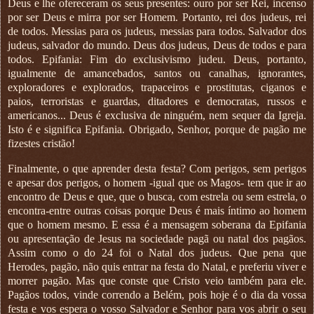
Deus e lhe ofereceram os seus presentes: ouro por ser Rei, incenso
por ser Deus e mirra por ser Homem. Portanto, rei dos judeus, rei
de todos. Messias para os judeus, messias para todos. Salvador dos
judeus, salvador do mundo. Deus dos judeus, Deus de todos e para
todos. Epifania: Fim do exclusivismo judeu. Deus, portanto,
igualmente de amancebados, santos ou canalhas, ignorantes,
exploradores e explorados, trapaceiros e prostitutas, ciganos e
paios, terroristas e guardas, ditadores e democratas, russos e
americanos... Deus é exclusiva de ninguém, nem sequer da Igreja.
Isto é e significa Epifania. Obrigado, Senhor, porque de pagão me
fizestes cristão!
Finalmente, o que aprender desta festa? Com perigos, sem perigos
e apesar dos perigos, o homem -igual que os Magos- tem que ir ao
encontro de Deus e que, que o busca, com estrela ou sem estrela, o
encontra-entre outras coisas porque Deus é mais íntimo ao homem
que o homem mesmo. E essa é a mensagem soberana da Epifania
ou apresentação de Jesus na sociedade pagã ou natal dos pagãos.
Assim como o do 24 foi o Natal dos judeus. Que pena que
Herodes, pagão, não quis entrar na festa do Natal, e preferiu viver e
morrer pagão. Mas que conste que Cristo veio também para ele.
Pagãos todos, vinde correndo a Belém, pois hoje é o dia da vossa
festa e vos espera o vosso Salvador e Senhor para vos abrir o seu