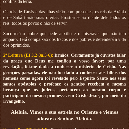
confins da terra.
Os reis de Társis e das ilhas virão com presentes, os reis da Arábia
e de Sabá trarão suas ofertas. Prostrar-se-ão diante dele todos os
reis, todos os povos o hão de servir.
Socorrerá o pobre que pede auxílio e o miserável que não tem
amparo. Terá compaixão dos fracos e dos pobres e defenderá a vida
dos oprimidos.
2ª Leitura (Ef 3,2-3a.5-6):
Irmãos: Certamente já ouvistes falar
da graça que Deus me confiou a vosso favor: por uma
revelação, foi-me dado a conhecer o mistério de Cristo. Nas
gerações passadas, ele não foi dado a conhecer aos filhos dos
homens como agora foi revelado pelo Espírito Santo aos seus
santos apóstolos e profetas: os gentios recebem a mesma
herança que os judeus, pertencem ao mesmo corpo e
participam da mesma promessa, em Cristo Jesus, por meio do
Evangelho.
Aleluia. Vimos a sua estrela no Oriente e viemos
adorar o Senhor. Aleluia.