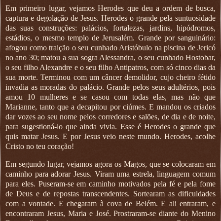
Em primeiro lugar, vejamos Herodes que deu a ordem de busca,
captura e degolação de Jesus. Herodes o grande pela suntuosidade
das suas construções: palácios, fortalezas, jardins, hipódromos,
estádios, o mesmo templo de Jerusalém. Grande por sanguinário:
afogou como traição o seu cunhado Aristóbulo na piscina de Jericó
no ano 30; matou a sua sogra Alessandra, o seu cunhado Hostobar,
o seu filho Alexandre e o seu filho Antipatros, com só cinco dias da
sua morte. Terminou com um câncer demolidor, cujo cheiro fétido
invadia as moradas do palácio. Grande pelos seus adultérios, pois
amou 10 mulheres e se casou com todas elas, mas não que
Marianne, tanto que a decapitou por ciúmes. E mandou os criados
dar vozes ao seu nome pelos corredores e salões, de dia e de noite,
para sugestioná-lo que ainda vivia. Esse é Herodes o grande que
quis matar Jesus. E por Jesus veio neste mundo. Herodes, acolhe
Cristo no teu coração!
Em segundo lugar, vejamos agora os Magos, que se colocaram em
caminho para adorar Jesus. Viram uma estrela, linguagem comum
para eles. Puseram-se em caminho motivados pela fé e pela fome
de Deus e de repostas transcendentes. Sortearam as dificuldades
com a vontade. E chegaram à cova de Belém. E ali entraram, e
encontraram Jesus, Maria e José. Prostraram-se diante do Menino