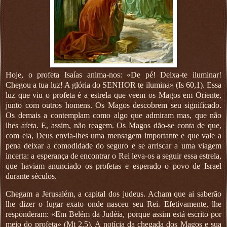
Hoje, o profeta Isaías anima-nos: «De pé! Deixa-te iluminar!
Chegou a tua luz! A glória do SENHOR te ilumina» (Is 60,1). Essa
luz que viu o profeta é a estrela que veem os Magos em Oriente,
junto com outros homens. Os Magos descobrem seu significado.
Os demais a contemplam como algo que admiram mas, que não
lhes afeta. E, assim, não reagem. Os Magos dão-se conta de que,
com ela, Deus envia-lhes uma mensagem importante e que vale a
pena deixar a comodidade do seguro e se arriscar a uma viagem
incerta: a esperança de encontrar o Rei leva-os a seguir essa estrela,
que haviam anunciado os profetas e esperado o povo de Israel
durante séculos.
Chegam a Jerusalém, a capital dos judeus. Acham que ai saberão
lhe dizer o lugar exato onde nasceu seu Rei. Efetivamente, lhe
responderam: «Em Belém da Judéia, porque assim está escrito por
meio do profeta» (Mt 2,5). A notícia da chegada dos Magos e sua