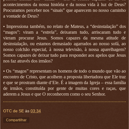
acontecimentos da nossa história e da nossa vida à luz de Deus?
Procuramos perceber nos “sinais” que aparecem no nosso caminho
a vontade de Deus?
• Impressiona também, no relato de Mateus, a “desinstalação” dos
“magos”: viram a “estrela”, deixaram tudo, arriscaram tudo e
vieram procurar Jesus. Somos capazes da mesma atitude de
desinstalação, ou estamos demasiado agarrados ao nosso sofá, ao
nosso colchão especial, à nossa televisão, à nossa aparelhagem?
Somos capazes de deixar tudo para responder aos apelos que Jesus
nos faz através dos irmãos?
• Os “magos” representam os homens de todo o mundo que vão ao
encontro de Cristo, que acolhem a proposta libertadora que Ele traz
e que se prostram diante d’Ele. É a imagem da Igreja – essa família
de irmãos, constituída por gente de muitas cores e raças, que
aderem a Jesus e que O reconhecem como o seu Senhor.
OTC de SE
às
03:34
Compartilhar