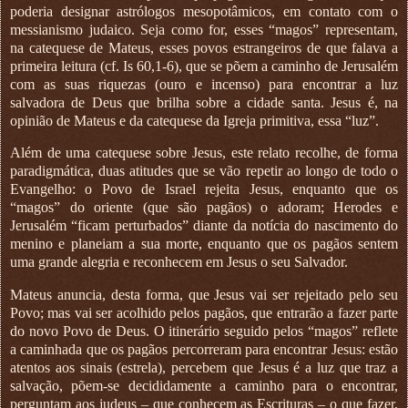
poderia designar astrólogos mesopotâmicos, em contato com o
messianismo judaico. Seja como for, esses “magos” representam,
na catequese de Mateus, esses povos estrangeiros de que falava a
primeira leitura (cf. Is 60,1-6), que se põem a caminho de Jerusalém
com as suas riquezas (ouro e incenso) para encontrar a luz
salvadora de Deus que brilha sobre a cidade santa. Jesus é, na
opinião de Mateus e da catequese da Igreja primitiva, essa “luz”.
Além de uma catequese sobre Jesus, este relato recolhe, de forma
paradigmática, duas atitudes que se vão repetir ao longo de todo o
Evangelho: o Povo de Israel rejeita Jesus, enquanto que os
“magos” do oriente (que são pagãos) o adoram; Herodes e
Jerusalém “ficam perturbados” diante da notícia do nascimento do
menino e planeiam a sua morte, enquanto que os pagãos sentem
uma grande alegria e reconhecem em Jesus o seu Salvador.
Mateus anuncia, desta forma, que Jesus vai ser rejeitado pelo seu
Povo; mas vai ser acolhido pelos pagãos, que entrarão a fazer parte
do novo Povo de Deus. O itinerário seguido pelos “magos” reflete
a caminhada que os pagãos percorreram para encontrar Jesus: estão
atentos aos sinais (estrela), percebem que Jesus é a luz que traz a
salvação, põem-se decididamente a caminho para o encontrar,
perguntam aos judeus – que conhecem as Escrituras – o que fazer,