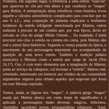
Notemos, em segundo lugar, a referência a uma estrela “especial”
que apareceu no céu por esta altura e que conduziu os “magos”
para Belém. A interpretação desta referência como histórica levou
alguém a cálculos astronômicos complicados para concluir que no
ano 6 a.C., uma conjunção de planetas explicaria o fenômeno
luminoso da estrela refulgente mencionada por Mateus; outros
andaram à procura de um cometa que, por esta época, devia ter
sulcado os céus do antigo Médio Oriente… Na realidade, é inútil
procurar nos céus a estrela ou cometa em causa, pois Mateus não
está a narrar fatos históricos. Segundo a crença popular da época, o
nascimento de um personagem importante era acompanhado da
aparição de uma nova estrela. Também a tradição judaica
anunciava o Messias como a estrela que surge de Jacob (Nm
24,17). Ora, é com estes elementos que a imaginação de Mateus,
posta ao serviço da catequese, vai inventar a “estrela”. Mateus está,
sobretudo, interessado em fornecer aos cristãos da sua comunidade
argumentos seguros para rebater aqueles que negavam que Jesus
era esse Messias esperado.
Temos, ainda, as figuras dos “magos”. A palavra grega “magos”
usada por Mateus abarca um vasto leque de significados e é
aplicada a personagens muito diversas: mágicos, feiticeiros,
charlatães, sacerdotes persas, propagandistas religiosos… Aqui,