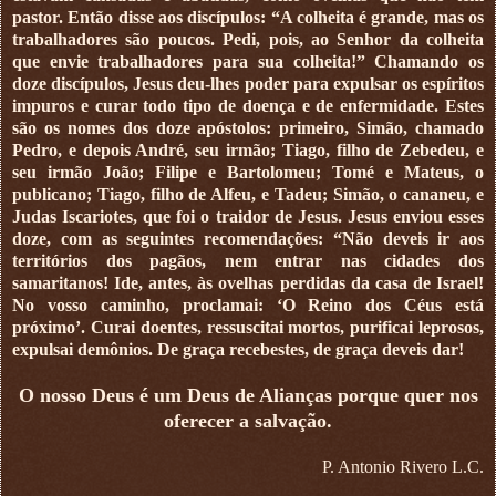
pastor. Então disse aos discípulos: “A colheita é grande, mas os
trabalhadores são poucos. Pedi, pois, ao Senhor da colheita
que envie trabalhadores para sua colheita!” Chamando os
doze discípulos, Jesus deu-lhes poder para expulsar os espíritos
impuros e curar todo tipo de doença e de enfermidade. Estes
são os nomes dos doze apóstolos: primeiro, Simão, chamado
Pedro, e depois André, seu irmão; Tiago, filho de Zebedeu, e
seu irmão João; Filipe e Bartolomeu; Tomé e Mateus, o
publicano; Tiago, filho de Alfeu, e Tadeu; Simão, o cananeu, e
Judas Iscariotes, que foi o traidor de Jesus. Jesus enviou esses
doze, com as seguintes­ recomendações: “Não deveis ir aos
territó­rios dos pagãos, nem entrar nas cidades dos
samaritanos! Ide, antes, às ovelhas perdidas da casa de Israel!
No vosso caminho, pro­clamai: ‘O Reino dos Céus está
próximo’. Curai doentes, ressuscitai mortos, purificai leprosos,
expulsai demônios. De graça recebestes, de graça deveis dar!
O nosso Deus é um Deus de Alianças porque quer nos
oferecer a salvação.
P. Antonio Rivero L.C.