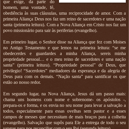
que exige, da parte do
homem, uma vontade, fé,
obediência às suas cláusulas, uma reciprocidade de amor. Com a
primeira Aliança Deus nos faz um reino de sacerdotes e uma nação
santa (primeira leitura). Com a Nova Aliança em Cristo nos faz um
povo missionário para sair às periferias (evangelho).
Em primeiro lugar, o Senhor disse na Aliança que fez com Moises
no Antigo Testamento e que lemos na primeira leitura: “se me
obedecerdes e guardardes a minha Aliança, sereis minha
propriedade pessoal… e o meu reino de sacerdotes e uma nação
santa” (primeira leitura). “Propriedade pessoal” de Deus, que
privilegio! “Sacerdotes” mediadores da esperança e da alegria de
Deus para com os demais. “Nação santa” para santificar os que
estão ao nosso redor.
Em segundo lugar, na Nova Aliança, Jesus dá um passo mais:
chama uns homens com nome e sobrenome- os apóstolos -,
prepara-os e forma, e os envia no seu nome para levar a salvação a
todos, especialmente para essas ovelhas sem pastor e a esses
campos de messes que necessitam de mais braços para a colheita
(evangelho). Salvação que supôs para Ele a entrega de todo o seu
sangue para nos reconciliar com o seu Pai (segunda leitura).