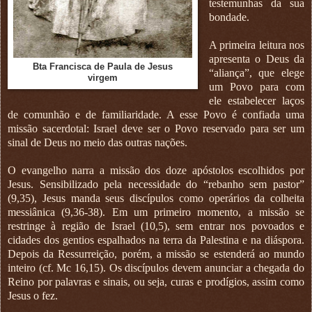
testemunhas da sua
bondade.
A primeira leitura nos
apresenta o Deus da
Bta Francisca de Paula de Jesus
“aliança”, que elege
virgem
um Povo para com
ele estabelecer laços
de comunhão e de familiaridade. A esse Povo é confiada uma
missão sacerdotal: Israel deve ser o Povo reservado para ser um
sinal de Deus no meio das outras nações.
O evangelho narra a missão dos doze apóstolos escolhidos por
Jesus. Sensibilizado pela necessidade do “rebanho sem pastor”
(9,35), Jesus manda seus discípulos como operários da colheita
messiânica (9,36-38). Em um primeiro momento, a missão se
restringe à região de Israel (10,5), sem entrar nos povoados e
cidades dos gentios espalhados na terra da Palestina e na diáspora.
Depois da Ressurreição, porém, a missão se estenderá ao mundo
inteiro (cf. Mc 16,15). Os discípulos devem anunciar a chegada do
Reino por palavras e sinais, ou seja, curas e prodígios, assim como
Jesus o fez.