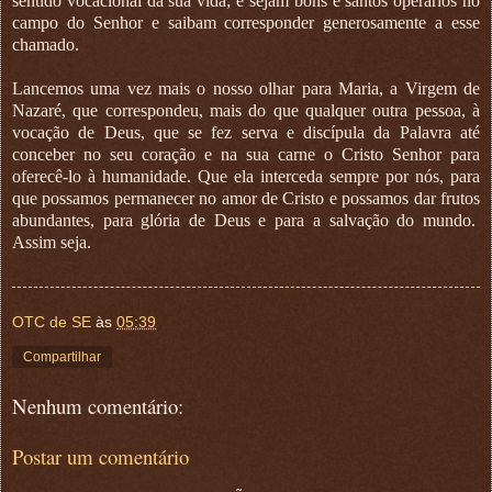
sentido vocacional da sua vida; e sejam bons e santos operários no
campo do Senhor e saibam corresponder generosamente a esse
chamado.
Lancemos uma vez mais o nosso olhar para Maria, a Virgem de
Nazaré, que correspondeu, mais do que qualquer outra pessoa, à
vocação de Deus, que se fez serva e discípula da Palavra até
conceber no seu coração e na sua carne o Cristo Senhor para
oferecê-lo à humanidade. Que ela interceda sempre por nós, para
que possamos permanecer no amor de Cristo e possamos dar frutos
abundantes, para glória de Deus e para a salvação do mundo.
Assim seja.
OTC de SE
às
05:39
Compartilhar
Nenhum comentário:
Postar um comentário