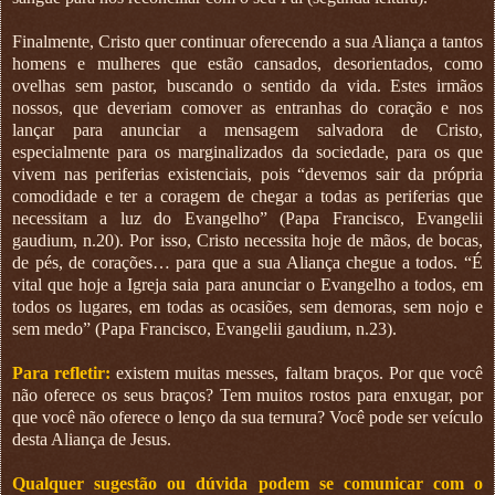
Finalmente, Cristo quer continuar oferecendo a sua Aliança a tantos
homens e mulheres que estão cansados, desorientados, como
ovelhas sem pastor, buscando o sentido da vida. Estes irmãos
nossos, que deveriam comover as entranhas do coração e nos
lançar para anunciar a mensagem salvadora de Cristo,
especialmente para os marginalizados da sociedade, para os que
vivem nas periferias existenciais, pois “devemos sair da própria
comodidade e ter a coragem de chegar a todas as periferias que
necessitam a luz do Evangelho” (Papa Francisco, Evangelii
gaudium, n.20). Por isso, Cristo necessita hoje de mãos, de bocas,
de pés, de corações… para que a sua Aliança chegue a todos. “É
vital que hoje a Igreja saia para anunciar o Evangelho a todos, em
todos os lugares, em todas as ocasiões, sem demoras, sem nojo e
sem medo” (Papa Francisco, Evangelii gaudium, n.23).
Para refletir:
existem muitas messes, faltam braços. Por que você
não oferece os seus braços? Tem muitos rostos para enxugar, por
que você não oferece o lenço da sua ternura? Você pode ser veículo
desta Aliança de Jesus.
Qualquer sugestão ou dúvida podem se comunicar com o