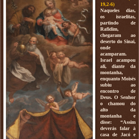
19,2-6)
-
Naqueles dias,
os israelitas,
partindo de
Rafidim,
chegaram ao
deserto do Sinai,
onde
acamparam.
Israel acampou
ali, diante da
montanha,
enquanto Moisés
subiu ao
encontro de
Deus. O Senhor
o chamou do
alto da
montanha e
disse: “Assim
deverás falar à
casa de Jacó e