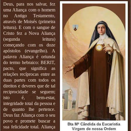
Deus, para nos salvar, fez
uma Aliança com o homem
no Antigo Testamento,
através de Moisés (primeira
leitura). E com o sangue de
Cristo fez a Nova Aliança
(segunda leitura)
começando com os doze
apóstolos (evangelho). A
palavra Aliança é oriunda
do termo hebraico: BERIT,
pacto, que significa as
relações recíprocas entre as
duas partes com todos os
direitos e deveres que de tal
reciprocidade se seguem;
isto é, bem-estar,
integridade total da pessoa e
de quanto lhe pertence.
Deus faz Aliança com o seu
povo e promete buscar a
Bta Mª Cândida da Eucaristia
sua felicidade total. Aliança
Virgem de nossa Ordem