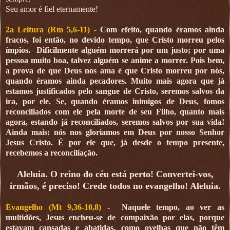
Seu amor é fiel eternamente!
2a Leitura (Rm 5,6-11) -
Com efeito, quando éramos ainda
fracos, foi então, no devido tempo, que Cristo morreu pelos
ímpios.
Dificilmente alguém morrerá por um justo; por uma
pessoa muito boa, talvez alguém se anime a morrer. Pois bem,
a prova de que Deus nos ama é que Cristo morreu por nós,
quando éramos ainda pecadores. Muito mais agora que já
estamos justificados pelo sangue de Cristo, seremos salvos da
ira, por ele. Se, quando éramos inimigos de Deus, fomos
reconcilia­dos com ele pela morte de seu Filho, quanto mais
agora, estando já reconciliados, se­remos­ salvos por sua vida!
Ainda mais: nós nos gloriamos em Deus por nosso Senhor
Jesus Cristo. É por ele que, já desde o tempo presente,
recebemos a reconciliação.
Aleluia. O reino do céu está perto! Convertei-vos,
irmãos, é preciso! Crede todos no evangelho! Aleluia.
Evangelho (Mt 9,36-10,8)
-
Naquele tempo, ao ver as
multidões, Jesus encheu-se de compaixão por elas, porque
estavam cansadas e abatidas, como ovelhas que não têm