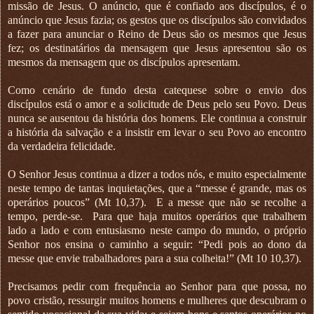
missão de Jesus. O anúncio, que é confiado aos discípulos, é o
anúncio que Jesus fazia; os gestos que os discípulos são convidados
a fazer para anunciar o Reino de Deus são os mesmos que Jesus
fez; os destinatários da mensagem que Jesus apresentou são os
mesmos da mensagem que os discípulos apresentam.
Como cenário de fundo desta catequese sobre o envio dos
discípulos está o amor e a solicitude de Deus pelo seu Povo. Deus
nunca se ausentou da história dos homens. Ele continua a construir
a história da salvação e a insistir em levar o seu Povo ao encontro
da verdadeira felicidade.
O Senhor Jesus continua a dizer a todos nós, e muito especialmente
neste tempo de tantas inquietações, que a “messe é grande, mas os
operários poucos” (Mt 10,37).
E a messe que não se recolhe a
tempo, perde-se.
Para que haja muitos operários que trabalhem
lado a lado e com entusiasmo neste campo do mundo, o próprio
Senhor nos ensina o caminho a seguir: “Pedi pois ao dono da
messe que envie trabalhadores para a sua colheita!” (Mt 10 10,37).
Precisamos pedir com frequência ao Senhor para que possa, no
povo cristão, ressurgir muitos homens e mulheres que descubram o