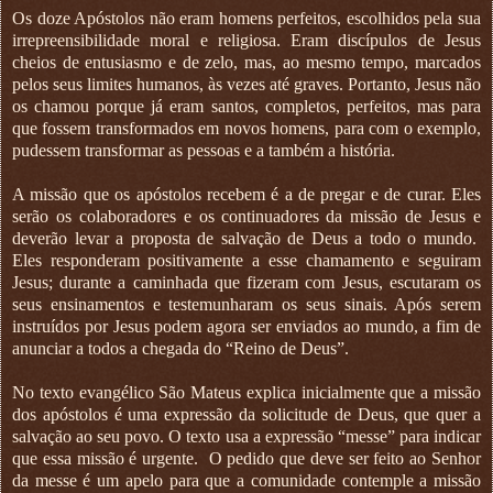
Os doze Apóstolos não eram homens perfeitos, escolhidos pela sua
irrepreensibilidade moral e religiosa. Eram discípulos de Jesus
cheios de entusiasmo e de zelo, mas, ao mesmo tempo, marcados
pelos seus limites humanos, às vezes até graves. Portanto, Jesus não
os chamou porque já eram santos, completos, perfeitos, mas para
que fossem transformados em novos homens, para com o exemplo,
pudessem transformar as pessoas e a também a história.
A missão que os apóstolos recebem é a de pregar e de curar. Eles
serão os colaboradores e os continuadores da missão de Jesus e
deverão levar a proposta de salvação de Deus a todo o mundo.
Eles responderam positivamente a esse chamamento e seguiram
Jesus; durante a caminhada que fizeram com Jesus, escutaram os
seus ensinamentos e testemunharam os seus sinais. Após serem
instruídos por Jesus podem agora ser enviados ao mundo, a fim de
anunciar a todos a chegada do “Reino de Deus”.
No texto evangélico São Mateus explica inicialmente que a missão
dos apóstolos é uma expressão da solicitude de Deus, que quer a
salvação ao seu povo. O texto usa a expressão “messe” para indicar
que essa missão é urgente.
O pedido que deve ser feito ao Senhor
da messe é um apelo para que a comunidade contemple a missão