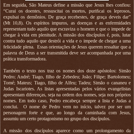
Em seguida, São Mateus define a missão que Jesus lhes confiou:
“Curai os doentes, ressuscitai os mortos, puriﬁcai os leprosos,
expulsai os demônios. De graça recebestes, de graça deveis dar”
(Mt 10,8). Os espíritos impuros, as doenças e as enfermidades
representam tudo aquilo que escraviza o homem e que o impede de
chegar à vida em plenitude. A missão dos discípulos é, pois, lutar
contra tudo aquilo que destrói a vida e o impede de chegar a uma
felicidade plena.
Essas orientações de Jesus querem ressaltar que a
palavra de Deus a ser transmitida deve ser acompanhada por uma
prática transformadora.
Também o texto nos traz os nomes dos doze apóstolos: Simão
Pedro; André; Tiago, filho de Zebedeu; João; Filipe; Bartolomeu;
Tomé; Mateus; Tiago, filho de Alfeu; Tadeu; Simão o cananeu e
Judas Iscariotes. As listas apresentadas pelos vários evangelistas
apresentam diferenças, seja na ordem dos nomes, seja nos próprios
nomes. Em todo caso, Pedro encabeça sempre a lista e Judas a
conclui.
O nome de Pedro vem no início, talvez por ser um
personagem forte e que, ao longo da caminhada com Jesus,
assumiu um certo protagonismo no grupo dos discípulos.
A missão dos discípulos aparece como um prolongamento da