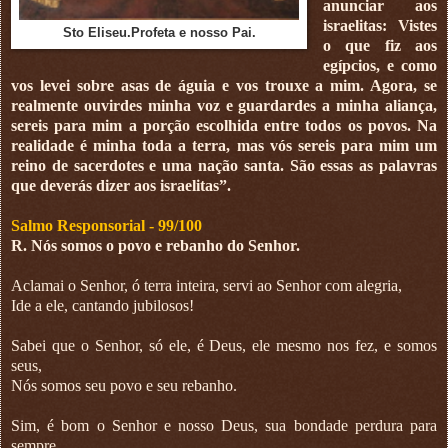
anunciar aos
israelitas: Vistes
Sto Eliseu.Profeta e nosso Pai.
o que fiz aos
egípcios, e como
vos levei sobre asas de águia e vos trouxe a mim. Agora, se
realmente ouvirdes minha voz e guardardes a minha aliança,
sereis para mim a porção escolhida entre todos os povos. Na
realidade é minha toda a terra, mas vós sereis para mim um
reino de sacerdotes e uma nação santa. São essas as palavras
que deverás dizer aos israelitas”.
Salmo Responsorial - 99/100
R. Nós somos o povo e rebanho do Senhor.
Aclamai o Senhor, ó terra inteira, servi ao Senhor com alegria,
Ide a ele, cantando jubilosos!
Sabei que o Senhor, só ele, é Deus, ele mesmo nos fez, e somos
seus,
Nós somos seu povo e seu rebanho.
Sim, é bom o Senhor e nosso Deus, sua bondade perdura para
sempre,